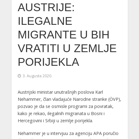
AUSTRIJE:
ILEGALNE
MIGRANTE U BIH
VRATITI U ZEMLJE
PORIJEKLA
3. Augusta 2020.
Austrijski ministar unutrašnjih poslova Karl
Nehammer, član vladajuće Narodne stranke (ÖVP),
pozvao je da se osmisle programi za povratak,
kako je rekao, ilegalnih migranata u Bosni i
Hercegovini i Srbiji u zemlje porijekla.
Nehammer je u intervjuu za agenciju APA poručio