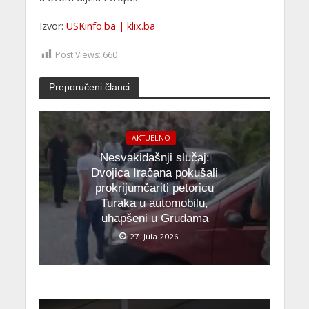
Izvor:
USKinfo.ba | klix.ba
Post Views:
660
Preporučeni članci
AKTUELNO
Nesvakidašnji slučaj:
Dvojica Iračana pokušali
prokrijumčariti petoricu
Turaka u automobilu,
uhapšeni u Grudama
27. Jula 2026.