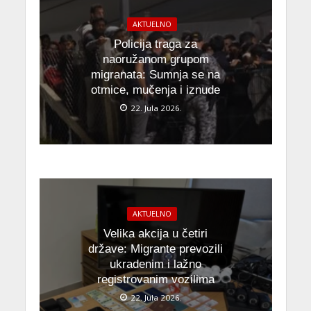
AKTUELNO
Policija traga za
naoružanom grupom
migranata: Sumnja se na
otmice, mučenja i iznude
22. Jula 2026.
AKTUELNO
Velika akcija u četiri
države: Migrante prevozili
ukradenim i lažno
registrovanim vozilima
22. Jula 2026.