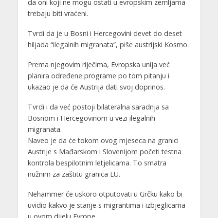
da oni koji ne mogu ostati u evropskim zemljama
trebaju biti vraćeni.
Tvrdi da je u Bosni i Hercegovini devet do deset
hiljada “ilegalnih migranata”, piše austrijski Kosmo.
Prema njegovim riječima, Evropska unija već
planira određene programe po tom pitanju i
ukazao je da će Austrija dati svoj doprinos.
Tvrdi i da već postoji bilateralna saradnja sa
Bosnom i Hercegovinom u vezi ilegalnih
migranata.
Naveo je da će tokom ovog mjeseca na granici
Austrije s Mađarskom i Slovenijom početi testna
kontrola bespilotnim letjelicama. To smatra
nužnim za zaštitu granica EU.
Nehammer će uskoro otputovati u Grčku kako bi
uvidio kakvo je stanje s migrantima i izbjeglicama
u ovom dijelu Evrope.