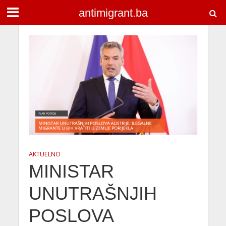
antimigrant.ba
AKTUELNO
MINISTAR
UNUTRAŠNJIH
POSLOVA