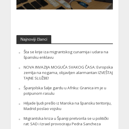
Najnoviji članci
Šta se krije iza migrantskog cunamija i udara na
špansku enklavu
NOVA INVAZIJA MOGUĆA SVAKOG ČASA: Evropska
zemlja na nogama, objavljen alarmantan IZVEŠTAJ
TAJNE SLUŽBE!
Španjolska šalje gardu u Afriku: Granica im je u
potpunom rasulu
Hiljade ljudi prešlo iz Maroka na špansku teritoriju,
Madrid poslao vojsku
Migrantska kriza u Španiji pretvorila se u politički
rat: SAD i Izrael provociraju Pedra Sancheza