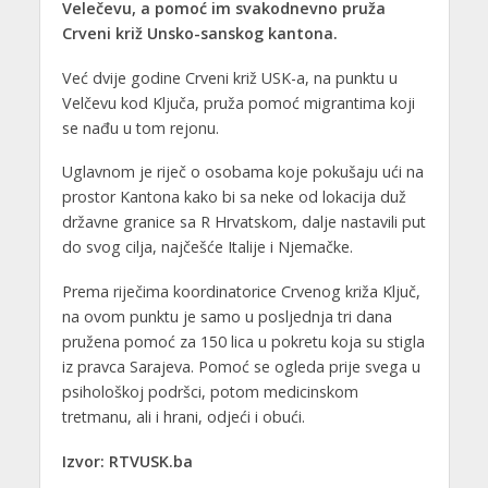
Velečevu, a pomoć im svakodnevno pruža
Crveni križ Unsko-sanskog kantona.
Već dvije godine Crveni križ USK-a, na punktu u
Velčevu kod Ključa, pruža pomoć migrantima koji
se nađu u tom rejonu.
Uglavnom je riječ o osobama koje pokušaju ući na
prostor Kantona kako bi sa neke od lokacija duž
državne granice sa R Hrvatskom, dalje nastavili put
do svog cilja, najčešće Italije i Njemačke.
Prema riječima koordinatorice Crvenog križa Ključ,
na ovom punktu je samo u posljednja tri dana
pružena pomoć za 150 lica u pokretu koja su stigla
iz pravca Sarajeva. Pomoć se ogleda prije svega u
psihološkoj podršci, potom medicinskom
tretmanu, ali i hrani, odjeći i obući.
Izvor: RTVUSK.ba