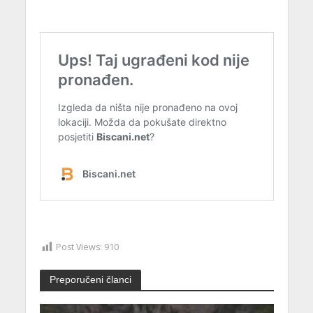
Post Views:
910
Preporučeni članci