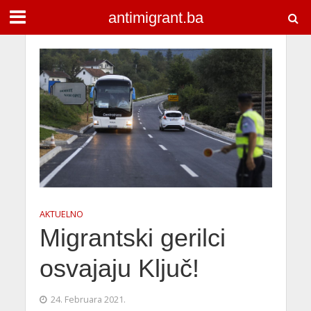
antimigrant.ba
AKTUELNO
Migrantski gerilci
osvajaju Ključ!
24. Februara 2021.