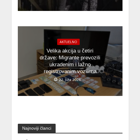
AKTUELNO
Velika akcija u četiri
države: Migrante prevozili
ukradenim i lažno
registrovanim vozilima
22. Jula 2026.
Najnoviji članci