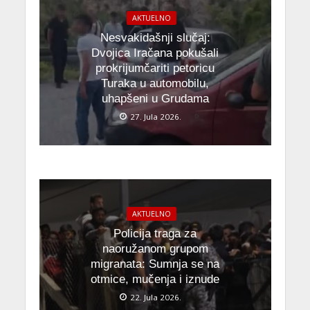
AKTUELNO
Nesvakidašnji slučaj:
Dvojica Iračana pokušali
prokrijumčariti petoricu
Turaka u automobilu,
uhapšeni u Grudama
27. Jula 2026.
AKTUELNO
Policija traga za
naoružanom grupom
migranata: Sumnja se na
otmice, mučenja i iznude
22. Jula 2026.