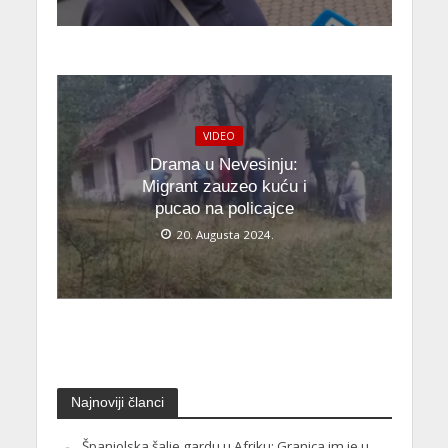
VIDEO
Drama u Nevesinju:
Migrant zauzeo kuću i
pucao na policajce
20. Augusta 2024.
Najnoviji članci
Španjolska šalje gardu u Afriku: Granica im je u