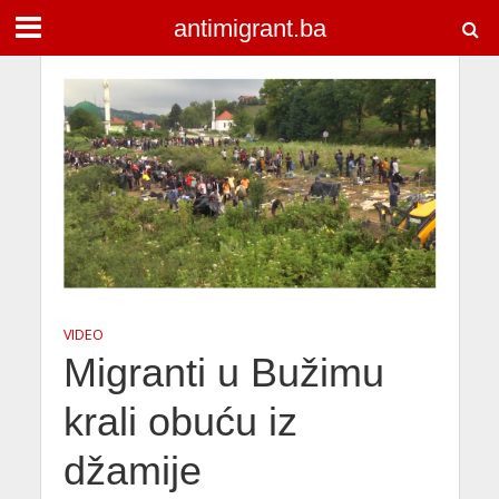
antimigrant.ba
VIDEO
Migranti u Bužimu
krali obuću iz
džamije