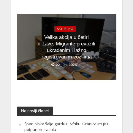
AKTUELNO
Velika akcija u četiri
države: Migrante prevozili
ukradenim i lažno
registrovanim vozilima
22. Jula 2026.
Najnoviji članci
Španjolska šalje gardu u Afriku: Granica im je u
potpunom rasulu