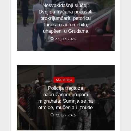
Nesvakidašnji slučaj:
Dvojica Iračana pokušali
prokrijumčariti petoricu
Turaka u automobilu,
uhapšeni u Grudama
27. Jula 2026.
AKTUELNO
Policija traga za
naoružanom grupom
migranata: Sumnja se na
otmice, mučenja i iznude
22. Jula 2026.