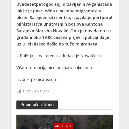
Dvadesetpetogodišnji državljanin Avganistana
lakše je povrijeđen u sukoba migranata u
blizini Sarajevo siti centra, izjavila je portparol
Ministarstva unutrašnjih poslova Kantona
Sarajevo Mersiha Novalić. Ona je navela da su
građani oko 19.00 časova prijavili policiji da je
uz Ulici Hiseta došlo do tuče migranata.
– Policija je na terenu – dodala je Novalićeva.
Više informacija biće poznato naknadno.
Izvor: srpskacafe.com
Post Views:
375
Preporučeni članci
AKTUELNO