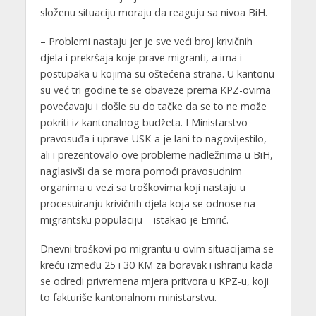
složenu situaciju moraju da reaguju sa nivoa BiH.
– Problemi nastaju jer je sve veći broj krivičnih
djela i prekršaja koje prave migranti, a ima i
postupaka u kojima su oštećena strana. U kantonu
su već tri godine te se obaveze prema KPZ-ovima
povećavaju i došle su do tačke da se to ne može
pokriti iz kantonalnog budžeta. I Ministarstvo
pravosuđa i uprave USK-a je lani to nagovijestilo,
ali i prezentovalo ove probleme nadležnima u BiH,
naglasivši da se mora pomoći pravosudnim
organima u vezi sa troškovima koji nastaju u
procesuiranju krivičnih djela koja se odnose na
migrantsku populaciju – istakao je Emrić.
Dnevni troškovi po migrantu u ovim situacijama se
kreću između 25 i 30 KM za boravak i ishranu kada
se odredi privremena mjera pritvora u KPZ-u, koji
to fakturiše kantonalnom ministarstvu.