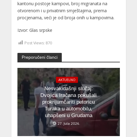
kantonu postoje kampovi, broj migranata na
otvorenom i u privatnim smještajima, prema
procjenama, veći je od broja onih u kampovima.
Izvor: Glas srpske
Post Views:
870
Preporučeni članci
AKTUELNO
Nesvakidašnji slučaj:
Dvojica Iračana pokušali
prokrijumčariti petoricu
Turaka u automobilu,
uhapšeni u Grudama
27. Jula 2026.