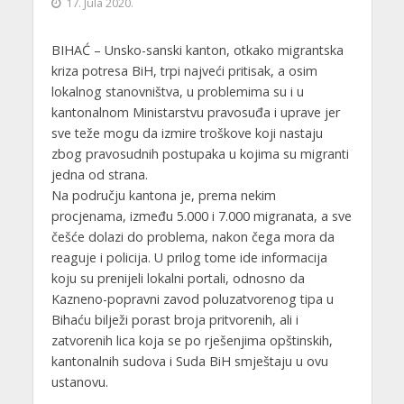
17. Jula 2020.
BIHAĆ – Unsko-sanski kanton, otkako migrantska
kriza potresa BiH, trpi najveći pritisak, a osim
lokalnog stanovništva, u problemima su i u
kantonalnom Ministarstvu pravosuđa i uprave jer
sve teže mogu da izmire troškove koji nastaju
zbog pravosudnih postupaka u kojima su migranti
jedna od strana.
Na području kantona je, prema nekim
procjenama, između 5.000 i 7.000 migranata, a sve
češće dolazi do problema, nakon čega mora da
reaguje i policija. U prilog tome ide informacija
koju su prenijeli lokalni portali, odnosno da
Kazneno-popravni zavod poluzatvorenog tipa u
Bihaću bilježi porast broja pritvorenih, ali i
zatvorenih lica koja se po rješenjima opštinskih,
kantonalnih sudova i Suda BiH smještaju u ovu
ustanovu.