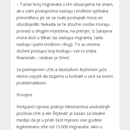
– Tačan broj migranata u tim situacijama ne znam,
ali u svim postupcima nastaju i troškovi vještaka,
prevodilaca jer se za svaki postupak mora on
obezbijediti. Nekada se te stručne osobe moraju
pronaći u drugim mjestima, na primjer, iz Sarajeva
mora doći u Bihać da zastupa migranta, tada
nastaju i putni troškovi i drugi. To su veoma
složeni postupci koji koštaju i sve to treba
finansirati – istakao je Emrić.
Sa premijerom USK-a Mustafom Ružnićem juče
nismo uspjeli da stupimo u kontakt u vezi sa ovom
problematikom.
Provjere
Portparol Uprave policije Ministarstva unutrašnjih
poslova USK-a Ale Šiljdedić je kazao za lokalne
medije da je u prvih šest mjeseci ove godine
legitimisano više od 15.000 migranata. Iako u