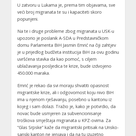
U zatvoru u Lukama je, prema tim objavama, sve
veći broj migranata te su i kapaciteti skoro
popunjeni.
Na te i druge probleme zbog migranata u USK-u
upozorio je poslanik A-SDA u Predstavničkom
domu Parlamenta BiH Jasmin Emrić na čiji zahtjev
je u prijedlog budžeta institucija BiH za ovu godinu
uvršćena stavka da kao pomoć, s ciljem
ublažavanja posljedica te krize, bude izdvojeno
450.000 maraka.
Emrić je rekao da svi moraju shvatiti opasnost
migrantske krize, ali i odgovornost koju nivo BiH
ima u njenom rješavanju, posebno u kantonu iz
kojeg i sam dolazi. Tražio je, kako je potvrdio, da
novac bude usmjeren za subvencionisanje
troškova smještaja migranata u KPZ-ovima. Za
“Glas Srpske” kaže da migrantski pritisak na Unsko-
sanski kanton ne jenjava i da na tu izuzetno