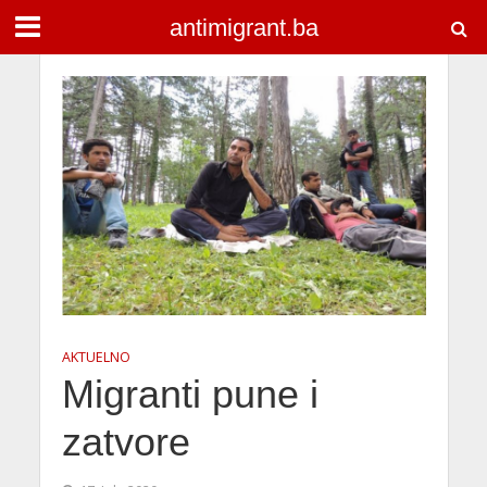
antimigrant.ba
AKTUELNO
Migranti pune i
zatvore