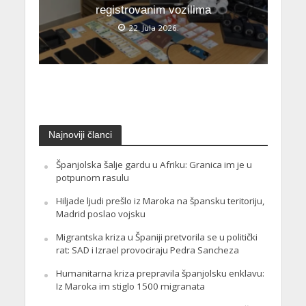
registrovanim vozilima
22. Jula 2026.
Najnoviji članci
Španjolska šalje gardu u Afriku: Granica im je u
potpunom rasulu
Hiljade ljudi prešlo iz Maroka na špansku teritoriju,
Madrid poslao vojsku
Migrantska kriza u Španiji pretvorila se u politički
rat: SAD i Izrael provociraju Pedra Sancheza
Humanitarna kriza prepravila španjolsku enklavu:
Iz Maroka im stiglo 1500 migranata