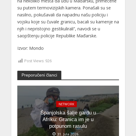
na nekoliko mesta da uđu u Mađarsku, primećene
su putem termovizijskih kamera. Ponašali su se
nasilno, pokušavali da napadnu našu policiju i
vojsku koje su čuvale granicu, bacali su kamenje na
njih i nepristojno gestikulirali”, navodi se u
saopštenju policije Republike Mađarske.
Izvor: Mondo
Post Views:
926
Preporučeni članci
NETWORK
Španjolska šalje gardu u
Afriku: Granica im je u
potpunom rasulu
31. Jula 2026.