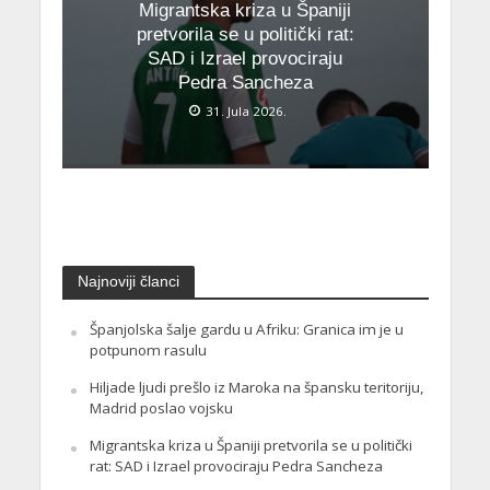
Migrantska kriza u Španiji
pretvorila se u politički rat:
SAD i Izrael provociraju
Pedra Sancheza
31. Jula 2026.
Najnoviji članci
Španjolska šalje gardu u Afriku: Granica im je u
potpunom rasulu
Hiljade ljudi prešlo iz Maroka na špansku teritoriju,
Madrid poslao vojsku
Migrantska kriza u Španiji pretvorila se u politički
rat: SAD i Izrael provociraju Pedra Sancheza