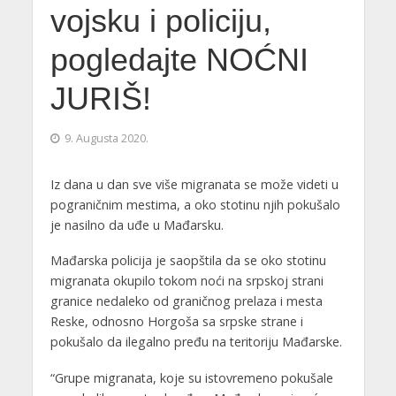
vojsku i policiju,
pogledajte NOĆNI
JURIŠ!
9. Augusta 2020.
Iz dana u dan sve više migranata se može videti u
pograničnim mestima, a oko stotinu njih pokušalo
je nasilno da uđe u Mađarsku.
Mađarska policija je saopštila da se oko stotinu
migranata okupilo tokom noći na srpskoj strani
granice nedaleko od graničnog prelaza i mesta
Reske, odnosno Horgoša sa srpske strane i
pokušalo da ilegalno pređu na teritoriju Mađarske.
“Grupe migranata, koje su istovremeno pokušale