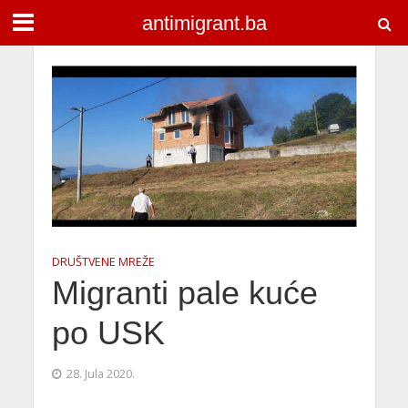
antimigrant.ba
DRUŠTVENE MREŽE
Migranti pale kuće
po USK
28. Jula 2020.