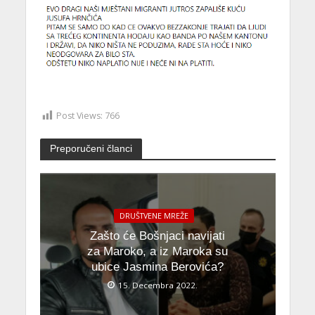
Post Views:
766
Preporučeni članci
DRUŠTVENE MREŽE
Zašto će Bošnjaci navijati
za Maroko, a iz Maroka su
ubice Jasmina Berovića?
15. Decembra 2022.