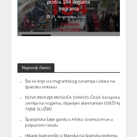
prošla 184 ilegalna
migranta
21. Novembra 2022.
Najnoviji članci
Šta se krije iza migrantskog cunamija i udara na
špansku enklavu
NOVA INVAZIJA MOGUĆA SVAKOG ČASA: Evropska
zemlja na nogama, objavljen alarmantan IZVEŠTAJ
TAJNE SLUŽBE!
Španjolska šalje gardu u Afriku: Granica im je u
potpunom rasulu
Hiljade ljudi prešlo iz Maroka na špansku teritoriju,