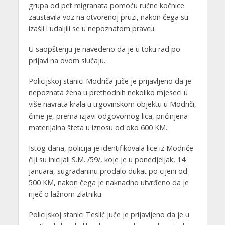
grupa od pet migranata pomoću ručne kočnice
zaustavila voz na otvorenoj pruzi, nakon čega su
izašli i udaljili se u nepoznatom pravcu.
U saopštenju je navedeno da je u toku rad po
prijavi na ovom slučaju.
Policijskoj stanici Modriča juče je prijavljeno da je
nepoznata žena u prethodnih nekoliko mjeseci u
više navrata krala u trgovinskom objektu u Modriči,
čime je, prema izjavi odgovornog lica, pričinjena
materijalna šteta u iznosu od oko 600 KM.
Istog dana, policija je identifikovala lice iz Modriče
čiji su inicijali S.M. /59/, koje je u ponedjeljak, 14.
januara, sugrađaninu prodalo dukat po cijeni od
500 KM, nakon čega je naknadno utvrđeno da je
riječ o lažnom zlatniku.
Policijskoj stanici Teslić juče je prijavljeno da je u