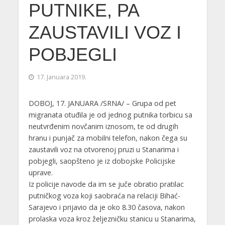
PUTNIKE, PA
ZAUSTAVILI VOZ I
POBJEGLI
17. Januara 2019.
DOBOJ, 17. JANUARA /SRNA/ – Grupa od pet
migranata otuđila je od jednog putnika torbicu sa
neutvrđenim novčanim iznosom, te od drugih
hranu i punjač za mobilni telefon, nakon čega su
zaustavili voz na otvorenoj pruzi u Stanarima i
pobjegli, saopšteno je iz dobojske Policijske
uprave.
Iz policije navode da im se juče obratio pratilac
putničkog voza koji saobraća na relaciji Bihać-
Sarajevo i prijavio da je oko 8.30 časova, nakon
prolaska voza kroz željezničku stanicu u Stanarima,