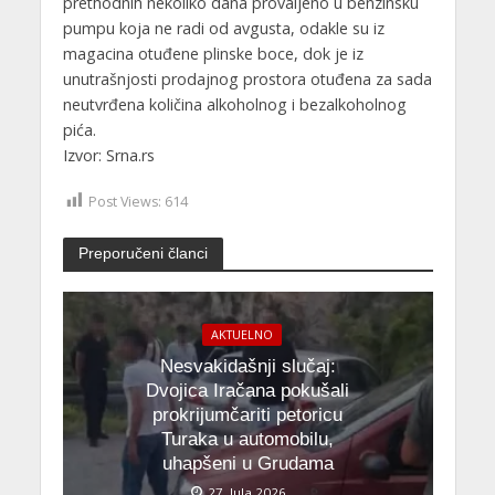
prethodnih nekoliko dana provaljeno u benzinsku
pumpu koja ne radi od avgusta, odakle su iz
magacina otuđene plinske boce, dok je iz
unutrašnjosti prodajnog prostora otuđena za sada
neutvrđena količina alkoholnog i bezalkoholnog
pića.
Izvor: Srna.rs
Post Views:
614
Preporučeni članci
AKTUELNO
Nesvakidašnji slučaj:
Dvojica Iračana pokušali
prokrijumčariti petoricu
Turaka u automobilu,
uhapšeni u Grudama
27. Jula 2026.