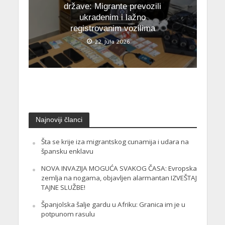
države: Migrante prevozili
ukradenim i lažno
registrovanim vozilima
22. Jula 2026.
Najnoviji članci
Šta se krije iza migrantskog cunamija i udara na
špansku enklavu
NOVA INVAZIJA MOGUĆA SVAKOG ČASA: Evropska
zemlja na nogama, objavljen alarmantan IZVEŠTAJ
TAJNE SLUŽBE!
Španjolska šalje gardu u Afriku: Granica im je u
potpunom rasulu