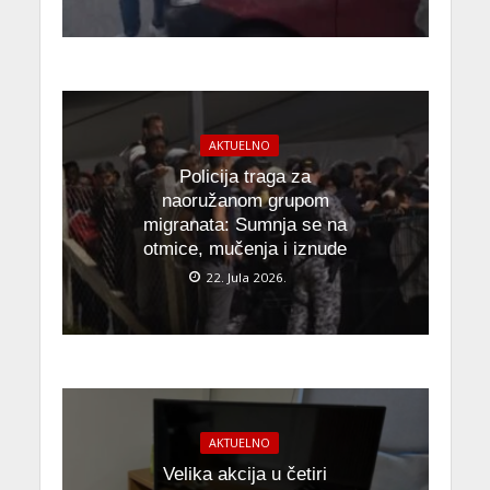
AKTUELNO
Policija traga za
naoružanom grupom
migranata: Sumnja se na
otmice, mučenja i iznude
22. Jula 2026.
AKTUELNO
Velika akcija u četiri