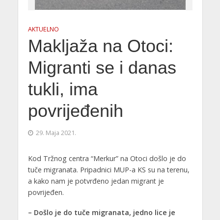
AKTUELNO
Makljaža na Otoci:
Migranti se i danas
tukli, ima
povrijeđenih
29. Maja 2021.
Kod Tržnog centra “Merkur” na Otoci došlo je do
tuče migranata. Pripadnici MUP-a KS su na terenu,
a kako nam je potvrđeno jedan migrant je
povrijeđen.
– Došlo je do tuče migranata, jedno lice je