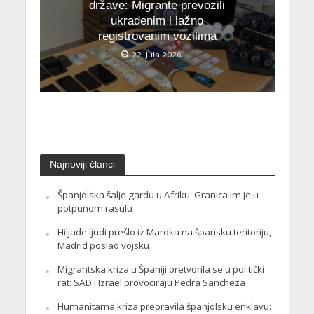
države: Migrante prevozili
ukradenim i lažno
registrovanim vozilima
22. Jula 2026.
Najnoviji članci
Španjolska šalje gardu u Afriku: Granica im je u
potpunom rasulu
Hiljade ljudi prešlo iz Maroka na špansku teritoriju,
Madrid poslao vojsku
Migrantska kriza u Španiji pretvorila se u politički
rat: SAD i Izrael provociraju Pedra Sancheza
Humanitarna kriza prepravila španjolsku enklavu: