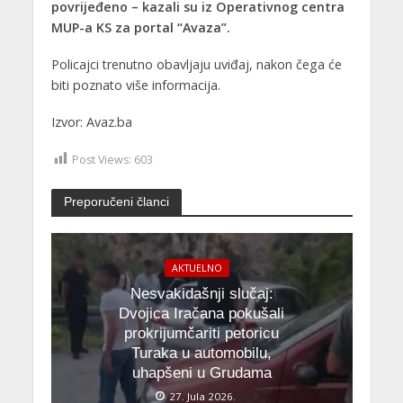
povrijeđeno – kazali su iz Operativnog centra
MUP-a KS za portal “Avaza”.
Policajci trenutno obavljaju uviđaj, nakon čega će
biti poznato više informacija.
Izvor: Avaz.ba
Post Views:
603
Preporučeni članci
AKTUELNO
Nesvakidašnji slučaj:
Dvojica Iračana pokušali
prokrijumčariti petoricu
Turaka u automobilu,
uhapšeni u Grudama
27. Jula 2026.