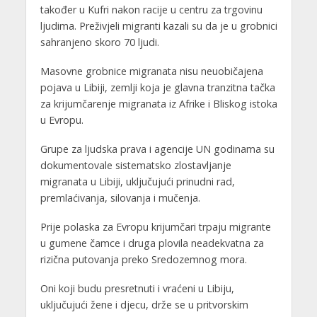
također u Kufri nakon racije u centru za trgovinu
ljudima. Preživjeli migranti kazali su da je u grobnici
sahranjeno skoro 70 ljudi.
Masovne grobnice migranata nisu neuobičajena
pojava u Libiji, zemlji koja je glavna tranzitna tačka
za krijumčarenje migranata iz Afrike i Bliskog istoka
u Evropu.
Grupe za ljudska prava i agencije UN godinama su
dokumentovale sistematsko zlostavljanje
migranata u Libiji, uključujući prinudni rad,
premlaćivanja, silovanja i mučenja.
Prije polaska za Evropu krijumčari trpaju migrante
u gumene čamce i druga plovila neadekvatna za
rizična putovanja preko Sredozemnog mora.
Oni koji budu presretnuti i vraćeni u Libiju,
uključujući žene i djecu, drže se u pritvorskim