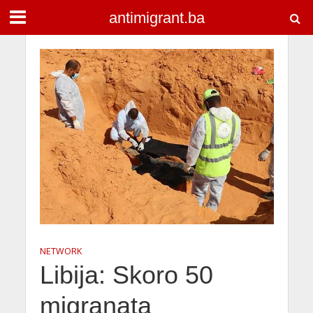
antimigrant.ba
NETWORK
Libija: Skoro 50
migranata