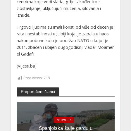
centrima koje vodi vlada, gdje također trpe
zlostavljanje, uključujući mučenja, silovanja i
iznude.
Trgovci ljudima su imali koristi od više od decenije
rata i nestabilnosti u ;Libiji koja ;je zapala u haos
nakon pobune koju je podržao NATO u kojoj je
2011. zbačen i ubijen dugogodišnji vladar Moamer
el Gadafi.
(Vijesti.ba)
Post Views:
218
Preporučeni članci
NETWORK
Španjolska šalje gardu u