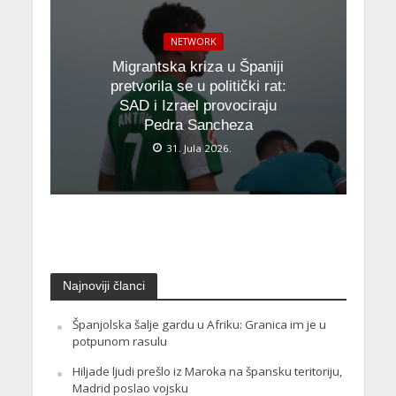
NETWORK
Migrantska kriza u Španiji
pretvorila se u politički rat:
SAD i Izrael provociraju
Pedra Sancheza
31. Jula 2026.
Najnoviji članci
Španjolska šalje gardu u Afriku: Granica im je u
potpunom rasulu
Hiljade ljudi prešlo iz Maroka na špansku teritoriju,
Madrid poslao vojsku