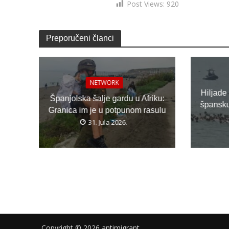
Post Views:
920
Preporučeni članci
NETWORK
Hiljade
Španjolska šalje gardu u Afriku:
špansku 
Granica im je u potpunom rasulu
31. Jula 2026.
Copyright © 2026 antimigrant