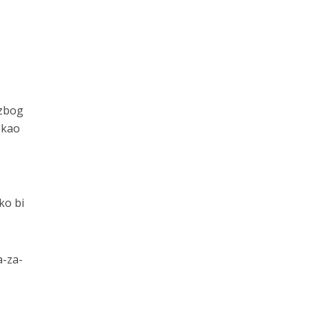
 zbog
ekao
ko bi
a-za-