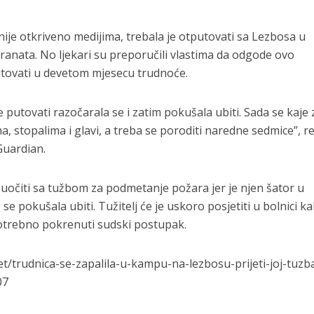
nije otkriveno medijima, trebala je otputovati sa Lezbosa u
anata. No ljekari su preporučili vlastima da odgode ovo
tovati u devetom mjesecu trudnoće.
 putovati razočarala se i zatim pokušala ubiti. Sada se kaje
, stopalima i glavi, a treba se poroditi naredne sedmice”, r
 Guardian.
uočiti sa tužbom za podmetanje požara jer je njen šator u
e pokušala ubiti. Tužitelj će je uskoro posjetiti u bolnici ka
 potrebno pokrenuti sudski postupak.
ijet/trudnica-se-zapalila-u-kampu-na-lezbosu-prijeti-joj-tuzb
07