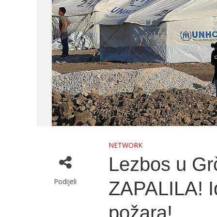
NETWORK
Lezbos u G
Podijeli
ZAPALILA! Id
požara!