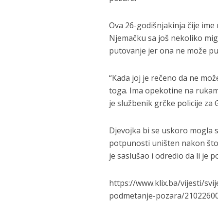
Ova 26-godišnjakinja čije ime 
Njemačku sa još nekoliko migr
putovanje jer ona ne može pu
“Kada joj je rečeno da ne može
toga. Ima opekotine na rukama
je službenik grčke policije za
Djevojka bi se uskoro mogla s
potpunosti uništen nakon što s
je saslušao i odredio da li je
https://www.klix.ba/vijesti/sv
podmetanje-pozara/2102260