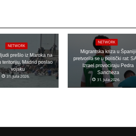
NETWORK
NETWORK
Migrantska kriza u Španiji
 ljudi prešlo iz Maroka na
pretvorila se u politički rat: S
teritoriju, Madrid poslao
Izrael provociraju Pedra
vojsku
Sancheza
31. Jula 2026.
31. Jula 2026.