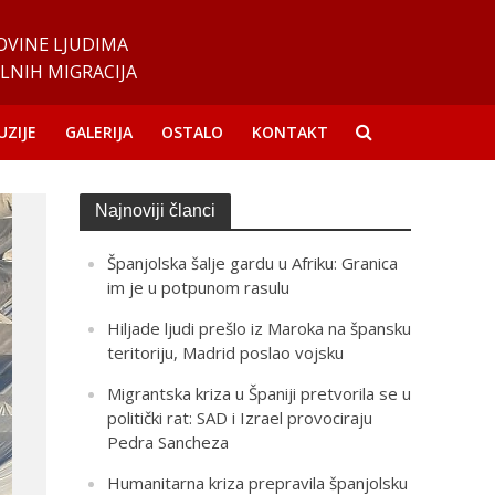
OVINE LJUDIMA
LNIH MIGRACIJA
UZIJE
GALERIJA
OSTALO
KONTAKT
Najnoviji članci
Španjolska šalje gardu u Afriku: Granica
im je u potpunom rasulu
Hiljade ljudi prešlo iz Maroka na špansku
teritoriju, Madrid poslao vojsku
Migrantska kriza u Španiji pretvorila se u
politički rat: SAD i Izrael provociraju
Pedra Sancheza
Humanitarna kriza prepravila španjolsku