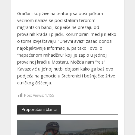
Građani koji žive na teritoriji sa bošnjačkom
većinom nalaze se pod stalnim terorom
migrantskih bandi, koji više ne prezaju od
provalnih krađa i pljački. Korumpirani mediji rijetko
o tome izvještavaju. “Dnevni avaz” zasad donosi
najobjektivnije informacije, pa tako i ovo, o
“napaćenom mihadžiru” koji je zap'o u jednoj
provalnoj krađi u Mostaru. Možda nam “reis”
Kavazović u je'noj hutbi objasni kako ga baš ovo
podjeća na genocid u Srebrenici i bošnjačke žrtve
etničkog čišćenja.
Post Views:
1.155
Preporučeni članci