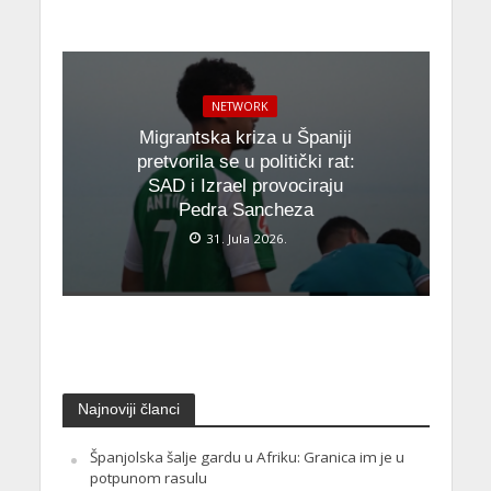
NETWORK
Migrantska kriza u Španiji
pretvorila se u politički rat:
SAD i Izrael provociraju
Pedra Sancheza
31. Jula 2026.
Najnoviji članci
Španjolska šalje gardu u Afriku: Granica im je u
potpunom rasulu