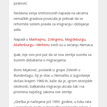
Juratović.
Nedavna serija smrtonosnih napada na ulicama
nemačkih gradova povećala je pritisak da se
reformiše sistem pravila za imigraciju i dobijanje
azila.
Napadi u
Manhajmu
,
Zolingenu
,
Magdeburgu
,
Ašafenburgu
i
Minhenu
sveži su u sećanju Nemaca.
Ipak, nije ovo prvi put da se ova zemlja susrela sa
žustrim debatama o migracijama.
Boris Mijatović, poslanik iz grupe Zelenih u
Bundestagu, čiji je otac u Nemačku iz Jugoslavije
došao krajem 1960-ih, kaže da je, igrom istorijskih
okolnosti, balkanska migracija uticala čak i na
promenu najvišeg zakona ove zemlje.
„Greška je načinjena još 1993. godine, u toku rata