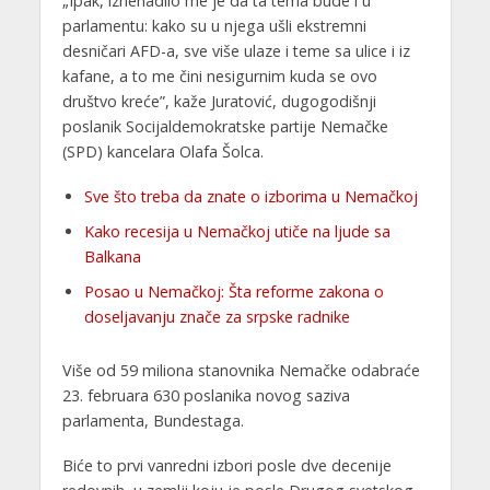
„Ipak, iznenadilo me je da ta tema bude i u
parlamentu: kako su u njega ušli ekstremni
desničari AFD-a, sve više ulaze i teme sa ulice i iz
kafane, a to me čini nesigurnim kuda se ovo
društvo kreće”, kaže Juratović, dugogodišnji
poslanik Socijaldemokratske partije Nemačke
(SPD) kancelara Olafa Šolca.
Sve što treba da znate o izborima u Nemačkoj
Kako recesija u Nemačkoj utiče na ljude sa
Balkana
Posao u Nemačkoj: Šta reforme zakona o
doseljavanju znače za srpske radnike
Više od 59 miliona stanovnika Nemačke odabraće
23. februara 630 poslanika novog saziva
parlamenta, Bundestaga.
Biće to prvi vanredni izbori posle dve decenije