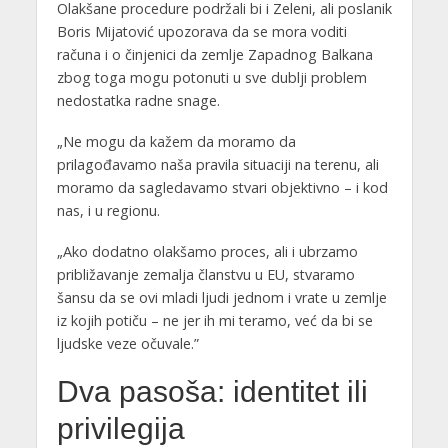
Olakšane procedure podržali bi i Zeleni, ali poslanik
Boris Mijatović upozorava da se mora voditi
računa i o činjenici da zemlje Zapadnog Balkana
zbog toga mogu potonuti u sve dublji problem
nedostatka radne snage.
„Ne mogu da kažem da moramo da
prilagođavamo naša pravila situaciji na terenu, ali
moramo da sagledavamo stvari objektivno – i kod
nas, i u regionu.
„Ako dodatno olakšamo proces, ali i ubrzamo
približavanje zemalja članstvu u EU, stvaramo
šansu da se ovi mladi ljudi jednom i vrate u zemlje
iz kojih potiču – ne jer ih mi teramo, već da bi se
ljudske veze očuvale.”
Dva pasoša: identitet ili
privilegija