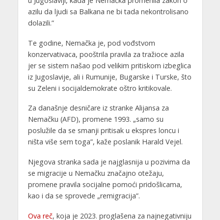
u Jugoslaviji, kada je Nemačka promenila zakon o
azilu da ljudi sa Balkana ne bi tada nekontrolisano
dolazili.”
Te godine, Nemačka je, pod vođstvom
konzervativaca, pooštrila pravila za tražioce azila
jer se sistem našao pod velikim pritiskom izbeglica
iz Jugoslavije, ali i Rumunije, Bugarske i Turske, što
su Zeleni i socijaldemokrate oštro kritikovale.
Za današnje desničare iz stranke Alijansa za
Nemačku (AFD), promene 1993. „samo su
poslužile da se smanji pritisak u ekspres loncu i
ništa više sem toga”, kaže poslanik Harald Vejel.
Njegova stranka sada je najglasnija u pozivima da
se migracije u Nemačku značajno otežaju,
promene pravila socijalne pomoći pridošlicama,
kao i da se sprovede „remigracija”.
Ova reč
, koja je 2023. proglašena za najnegativniju