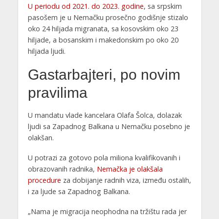
U periodu od 2021. do 2023. godine
, sa srpskim
pasošem je u Nemačku prosečno godišnje stizalo
oko 24 hiljada migranata, sa kosovskim oko 23
hiljade, a bosanskim i makedonskim po oko 20
hiljada ljudi.
Gastarbajteri, po novim
pravilima
U mandatu vlade kancelara Olafa Šolca, dolazak
ljudi sa Zapadnog Balkana u Nemačku posebno je
olakšan.
U potrazi za gotovo pola miliona kvalifikovanih i
obrazovanih radnika,
Nemačka je olakšala
procedure
za dobijanje radnih viza, između ostalih,
i za ljude sa Zapadnog Balkana.
„Nama je migracija neophodna na tržištu rada jer