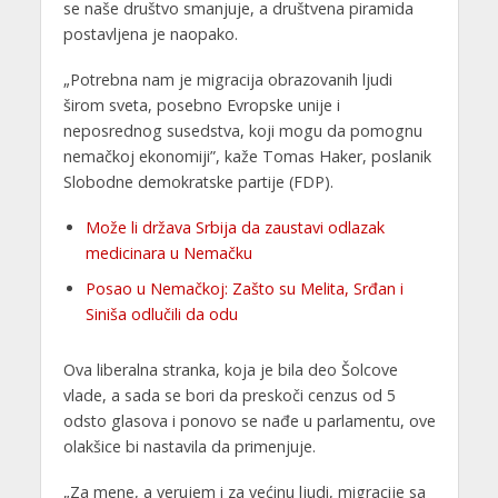
se naše društvo smanjuje, a društvena piramida
postavljena je naopako.
„Potrebna nam je migracija obrazovanih ljudi
širom sveta, posebno Evropske unije i
neposrednog susedstva, koji mogu da pomognu
nemačkoj ekonomiji”, kaže Tomas Haker, poslanik
Slobodne demokratske partije (FDP).
Može li država Srbija da zaustavi odlazak
medicinara u Nemačku
Posao u Nemačkoj: Zašto su Melita, Srđan i
Siniša odlučili da odu
Ova liberalna stranka, koja je bila deo Šolcove
vlade, a sada se bori da preskoči cenzus od 5
odsto glasova i ponovo se nađe u parlamentu, ove
olakšice bi nastavila da primenjuje.
„Za mene, a verujem i za većinu ljudi, migracije sa