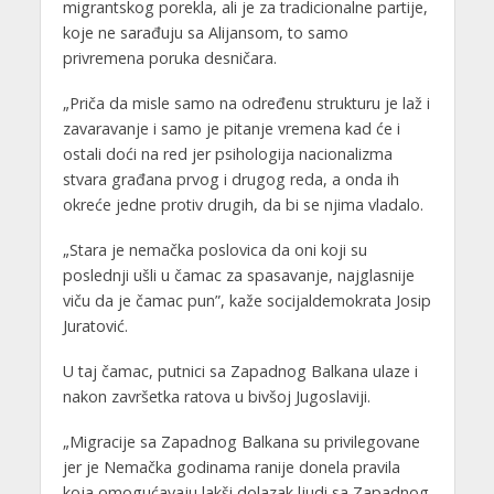
migrantskog porekla, ali je za tradicionalne partije,
koje ne sarađuju sa Alijansom, to samo
privremena poruka desničara.
„Priča da misle samo na određenu strukturu je laž i
zavaravanje i samo je pitanje vremena kad će i
ostali doći na red jer psihologija nacionalizma
stvara građana prvog i drugog reda, a onda ih
okreće jedne protiv drugih, da bi se njima vladalo.
„Stara je nemačka poslovica da oni koji su
poslednji ušli u čamac za spasavanje, najglasnije
viču da je čamac pun”, kaže socijaldemokrata Josip
Juratović.
U taj čamac, putnici sa Zapadnog Balkana ulaze i
nakon završetka ratova u bivšoj Jugoslaviji.
„Migracije sa Zapadnog Balkana su privilegovane
jer je Nemačka godinama ranije donela pravila
koja omogućavaju lakši dolazak ljudi sa Zapadnog