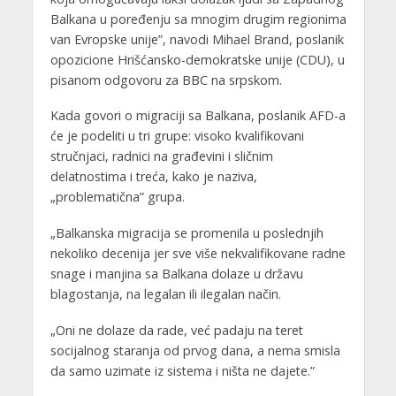
Balkana u poređenju sa mnogim drugim regionima
van Evropske unije”, navodi Mihael Brand, poslanik
opozicione Hrišćansko-demokratske unije (CDU), u
pisanom odgovoru za BBC na srpskom.
Kada govori o migraciji sa Balkana, poslanik AFD-a
će je podeliti u tri grupe: visoko kvalifikovani
stručnjaci, radnici na građevini i sličnim
delatnostima i treća, kako je naziva,
„problematična” grupa.
„Balkanska migracija se promenila u poslednjih
nekoliko decenija jer sve više nekvalifikovane radne
snage i manjina sa Balkana dolaze u državu
blagostanja, na legalan ili ilegalan način.
„Oni ne dolaze da rade, već padaju na teret
socijalnog staranja od prvog dana, a nema smisla
da samo uzimate iz sistema i ništa ne dajete.”