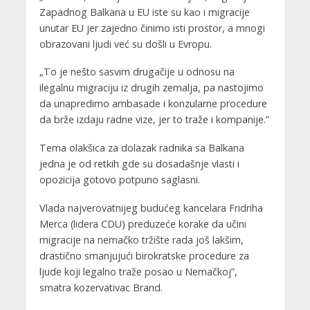
Zapadnog Balkana u EU iste su kao i migracije
unutar EU jer zajedno činimo isti prostor, a mnogi
obrazovani ljudi već su došli u Evropu.
„To je nešto sasvim drugačije u odnosu na
ilegalnu migraciju iz drugih zemalja, pa nastojimo
da unapredimo ambasade i konzularne procedure
da brže izdaju radne vize, jer to traže i kompanije.”
Tema olakšica za dolazak radnika sa Balkana
jedna je od retkih gde su dosadašnje vlasti i
opozicija gotovo potpuno saglasni.
Vlada najverovatnijeg budućeg kancelara Fridriha
Merca (lidera CDU) preduzeće korake da učini
migracije na nemačko tržište rada još lakšim,
drastično smanjujući birokratske procedure za
ljude koji legalno traže posao u Nemačkoj”,
smatra kozervativac Brand.