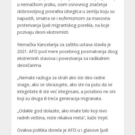
u nemačkom jeziku, osim osnovnog značenja
dobrovoljnog povratka izbeglica u zemlju koju su
napustili, smatra se i eufemizmom za masovna
proterivanja ljudi migrantskog porekla, na koje
pozivaju desni ekstremisti.
Nemačka Kancelarija za zaštitu ustava stavila je
2021. AFD pod mere posebnog posmatranja zbog
ekstremnih stavova i povezivanja sa radikalnim
desničarima.
„Nemate razloga za strah ako ste deo radne
snage, ako se obrazujete, ako ste na putu da se
integrišete ili ste već integrisani, a posebno ne oni
koji su druga ili treća generacija migranata.
„Odakle god dolazite, ako imate bilo koji nivo
radnih veština, niste nikakva meta”, kaže Vejel.
Ovakva politika donela je AFD-u i glasove ljudi