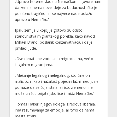
„Upravo te teme vladaju Nemačkom i govore nam
da zemlja nema nove ideje za budućnost, što je
posebno tragično jer se najveće nade polažu
upravo u Nemačku.”
Ipak, zemlja u kojoj je gotovo 30 odsto
stanovništva migrantskog porekla, kako navodi
Mihael Brand, poslanik konzervativaca, i dalje
privlači ljude.
„Ove debate ne vode se o migracijama, već o
ilegalnim migracijama.
„Mešanje legalnog i nelegalnog, što čine oni
maliciozni, kao i nažalost pojedini lažni mediji, ne
pomaže da se čuje istina, ali istovremeno i ne
može uništiti prijateljsko lice i imidž Nemačke.”
Tomas Haker, njegov kolega iz redova liberala,
ima razumevanja za emocije, ali tvrdi da nema
mesta strahu.