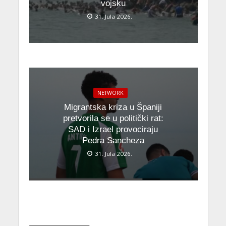
vojsku
31. Jula 2026.
NETWORK
Migrantska kriza u Španiji
pretvorila se u politički rat:
SAD i Izrael provociraju
Pedra Sancheza
31. Jula 2026.