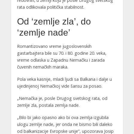
redovnih, u zemlji koju je posle Drugog svetskog
rata odlikovala politička stabilnost.
Od ‘zemlje zla’, do
‘zemlje nade’
Romantizovano vreme jugoslovenskih
gastarbajtera bile su 70. i 80. godine 20. veka,
vreme odlaska u Zapadnu Nemačku i zarada
čuvenih nemačkih maraka.
Pola veka kasnije, mladi ljudi sa Balkana i dalje u
ujedinjenoj Nemačkoj vide šansu za posao.
„Nemačka je, posle Drugog svetskog rata, od
zemlje zla, postala zemlja nade.
„Bilo bi jako opasno ako bi ova zemlja izgubila
ulogu zemlje nade, jer onda ne bismo bili daleko
od balkanizacije Evropske unije”, upozorava Josip