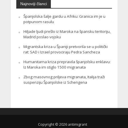
Najnoviji članci
Španjolska šalje gardu u Afriku: Granica im je u
potpunom rasulu
Hiljade ljudi prešlo iz Maroka na špansku teritoriju,
Madrid poslao vojsku
Migrantska kriza u Španiji pretvorila se u politički
rat: SAD i Izrael provociraju Pedra Sancheza
Humanitarna kriza prepravila španjolsku enklavu:
Iz Maroka im stiglo 1500 migranata
Zbog masovnog priljeva migranata, Italija traži
suspenziju Španjolske iz Schengena
Copyright © 2026 antimigrant