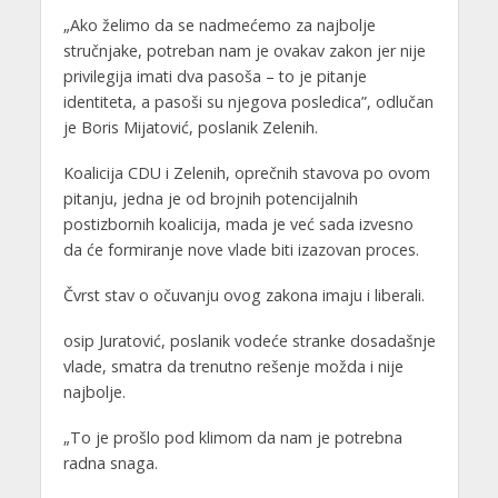
„Ako želimo da se nadmećemo za najbolje
stručnjake, potreban nam je ovakav zakon jer nije
privilegija imati dva pasoša – to je pitanje
identiteta, a pasoši su njegova posledica”, odlučan
je Boris Mijatović, poslanik Zelenih.
Koalicija CDU i Zelenih, oprečnih stavova po ovom
pitanju, jedna je od brojnih potencijalnih
postizbornih koalicija, mada je već sada izvesno
da će formiranje nove vlade biti izazovan proces.
Čvrst stav o očuvanju ovog zakona imaju i liberali.
osip Juratović, poslanik vodeće stranke dosadašnje
vlade, smatra da trenutno rešenje možda i nije
najbolje.
„To je prošlo pod klimom da nam je potrebna
radna snaga.