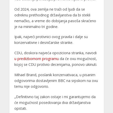
Od 2024, ova zemlja ne traži od ljudi da se
odreknu prethodnog državljanstva da bi stekli
nemačko, a vreme do dobijanja pasoša skraćeno
je na minimalno tri godine.
Ipak, najveći protivnici ovog pravila i dalje su
konzervativne i desničarske stranke.
CDU, doskora najveća opoziciona stranka, navodi
u predizbornom programu
da će ovu mogućnost,
kojoj se CDU protivio decenijama, ponovo ukinuti.
Mihael Brand, poslanik konzervativaca, u pisanim
odgovorima dostavljenim BBC na srpskom na ovu
temu nije odgovorio.
„Definitivno taj zakon ostaje i mi garantujemo da
će mogućnost posedovanja dva državljanstva
opstati.