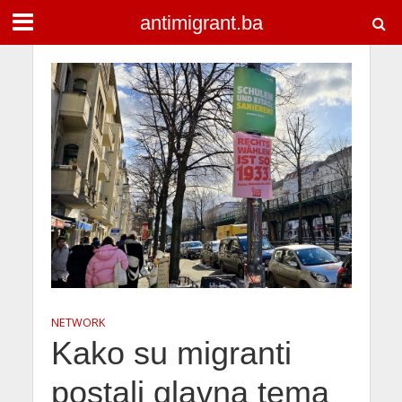
antimigrant.ba
NETWORK
Kako su migranti
postali glavna tema