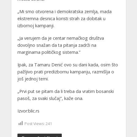
„Mi smo otvorena i demokratska zemlja, mada
ekstremna desnica koristi strah za dobitak u
izbornoj kampanji.
„Ja verujem da je centar nemačkog društva
dovoljno snažan da ta pitanja zadrži na
marginama političkog sistema.”
Ipak, za Tamaru Denić ovo su dani kada, osim što
pažljivo prati predizbornu kampanju, razmišlja o
još jednoj temi.
„Prvi put se pitam da li treba da vratim bosanski
pasoš, za svaki slučaj”, kaže ona.
Izvor:blic.rs
Post Views:
241