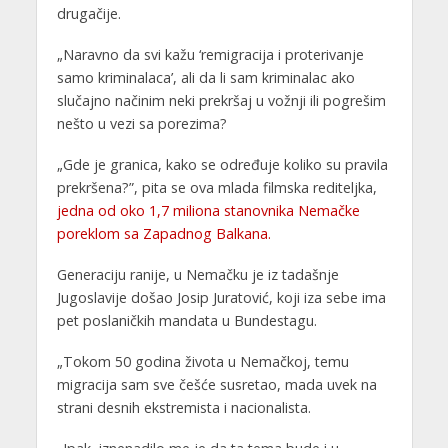
drugačije.
„Naravno da svi kažu ‘remigracija i proterivanje
samo kriminalaca’, ali da li sam kriminalac ako
slučajno načinim neki prekršaj u vožnji ili pogrešim
nešto u vezi sa porezima?
„Gde je granica, kako se određuje koliko su pravila
prekršena?”, pita se ova mlada filmska rediteljka,
jedna od oko 1,7 miliona stanovnika Nemačke
poreklom sa Zapadnog Balkana.
Generaciju ranije, u Nemačku je iz tadašnje
Jugoslavije došao Josip Juratović, koji iza sebe ima
pet poslaničkih mandata u Bundestagu.
„Tokom 50 godina života u Nemačkoj, temu
migracija sam sve češće susretao, mada uvek na
strani desnih ekstremista i nacionalista.