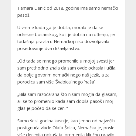
Tamara Denić od 2018. godine ima samo nemački
pasoš.
U vreme kada ga je dobila, morala je da se
odrekne bosanskog, koji je dobila na rođenju, jer
tadašnja pravila u Nemačkoj nisu dozvoljavala
posedovanje dva državljanstva.
„Od tada se mnogo promenilo u mojoj svesti jer
sam prethodno znala da sam ovde odrasla i učila,
da bolje govorim nemački nego naš jezik, a za
porodicu sam više ‘Švabica’ nego ‘naša’.
„Bila sam razočarana što nisam mogla da glasam,
ali se to promenilo kada sam dobila pasoš i moj
glas je počeo da se ceni.”
Samo šest godina kasnije, kao jedno od najvećih
postignuća vlade Olafa Šolca, Nemačka je, posle
više decenija pokušaja, promenila ključno pravilo.