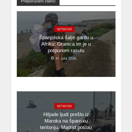
Preporučeni članci
NETWORK
Španjolska šalje gardu u
Afriku: Granica im je u
potpunom rasulu
31. Jula 2026.
NETWORK
Hiljade ljudi prešlo iz
Maroka na špansku
teritoriju, Madrid poslao