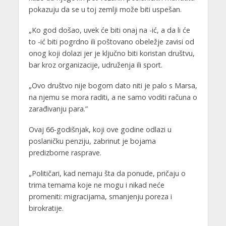
pokazuju da se u toj zemlji može biti uspešan.
„Ko god došao, uvek će biti onaj na -ić, a da li će
to -ić biti pogrdno ili poštovano obeležje zavisi od
onog koji dolazi jer je ključno biti koristan društvu,
bar kroz organizacije, udruženja ili sport.
„Ovo društvo nije bogom dato niti je palo s Marsa,
na njemu se mora raditi, a ne samo voditi računa o
zarađivanju para.”
Ovaj 66-godišnjak, koji ove godine odlazi u
poslaničku penziju, zabrinut je bojama
predizborne rasprave.
„Političari, kad nemaju šta da ponude, pričaju o
trima temama koje ne mogu i nikad neće
promeniti: migracijama, smanjenju poreza i
birokratije.