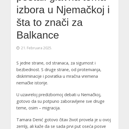
izbora u Njemačkoj i
šta to znači za
Balkance
21. Februara 2025.
S jedne strane, od stranaca, za sigurnost i
bezbednost. S druge strane, od proterivanja,
diskriminacije i povratka u mračna vremena
nemačke istorije.
U uzavreloj predizbornoj debati u Nemačkoj,
gotovo da su potpuno zaboravljene sve druge
teme, osim – migracija.
Tamara Denić gotovo čitav život provela je u ovoj
zemlji, ali kaže da se sada prvi put oseća posve