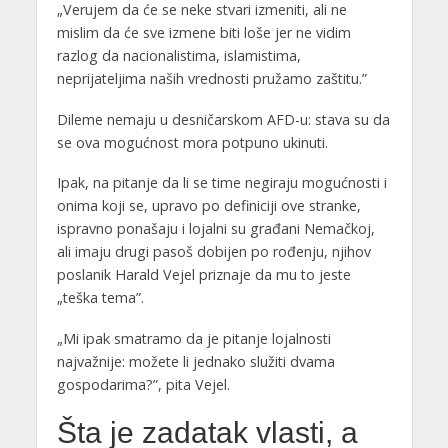
„Verujem da će se neke stvari izmeniti, ali ne
mislim da će sve izmene biti loše jer ne vidim
razlog da nacionalistima, islamistima,
neprijateljima naših vrednosti pružamo zaštitu.”
Dileme nemaju u desničarskom AFD-u: stava su da
se ova mogućnost mora potpuno ukinuti.
Ipak, na pitanje da li se time negiraju mogućnosti i
onima koji se, upravo po definiciji ove stranke,
ispravno ponašaju i lojalni su građani Nemačkoj,
ali imaju drugi pasoš dobijen po rođenju, njihov
poslanik Harald Vejel priznaje da mu to jeste
„teška tema”.
„Mi ipak smatramo da je pitanje lojalnosti
najvažnije: možete li jednako služiti dvama
gospodarima?”, pita Vejel.
Šta je zadatak vlasti, a