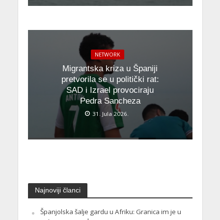
NETWORK
Migrantska kriza u Španiji
pretvorila se u politički rat:
SAD i Izrael provociraju
Pedra Sancheza
31. Jula 2026.
Najnoviji članci
Španjolska šalje gardu u Afriku: Granica im je u