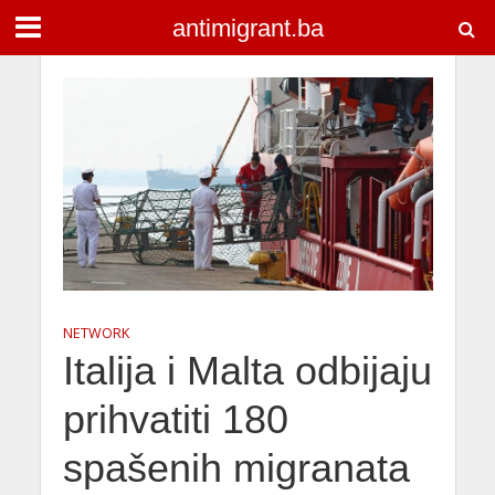
antimigrant.ba
NETWORK
Italija i Malta odbijaju
prihvatiti 180
spašenih migranata