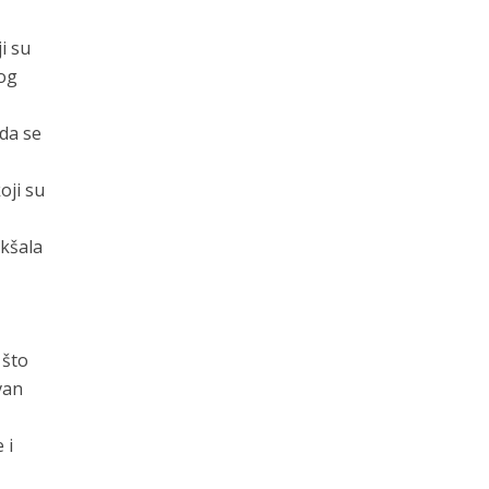
i su
Bog
 da se
oji su
akšala
 što
van
 i