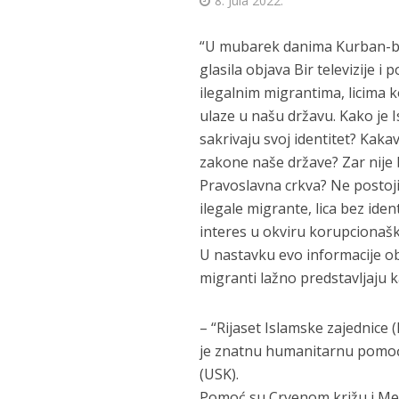
8. Jula 2022.
“U mubarek danima Kurban-ba
glasila objava Bir televizije 
ilegalnim migrantima, licima 
ulaze u našu državu. Kako je I
sakrivaju svoj identitet? Kaka
zakone naše države? Zar nije b
Pravoslavna crkva? Ne postoji
ilegale migrante, lica bez ide
interes u okviru korupcionašk
U nastavku evo informacije obj
migranti lažno predstavljaju k
– “Rijaset Islamske zajednice
je znatnu humanitarnu pomoć
(USK).
Pomoć su Crvenom križu i Me