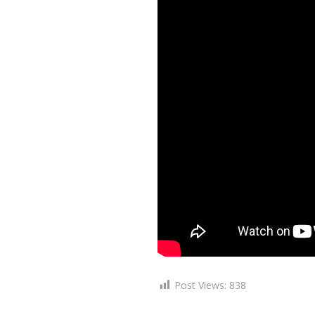
Post Views:
838