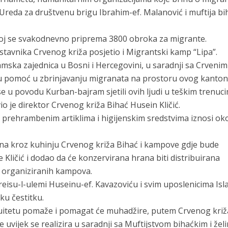
c Ureda za društvenu brigu Ibrahim-ef. Malanović i muftija bi
kojoj se svakodnevno priprema 3800 obroka za migrante.
dstavnika Crvenog križa posjetio i Migrantski kamp “Lipa”.
mska zajednica u Bosni i Hercegovini, u saradnji sa Crvenim
u pomoć u zbrinjavanju migranata na prostoru ovog kanton
 u povodu Kurban-bajram sjetili ovih ljudi u teškim trenuc
vio je direktor Crvenog križa Bihać Husein Kličić.
 prehrambenim artiklima i higijenskim sredstvima iznosi ok
irana kroz kuhinju Crvenog križa Bihać i kampove gdje bude
Kličić i dodao da će konzervirana hrana biti distribuirana
n organiziranih kampova.
reisu-l-ulemi Huseinu-ef. Kavazoviću i svim uposlenicima Is
ku čestitku.
nuitetu pomaže i pomagat će muhadžire, putem Crvenog križa
uvijek se realizira u saradnji sa Muftijstvom bihaćkim i žel