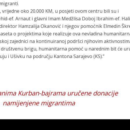
migranti.
vrijedne oko 20.000 KM, u posjeti ovom centru bili su i
hid-ef. Arnaut i glavni Imam Medžlisa Doboj Ibrahim-ef. Halil
irektor Hamzalija Okanović i njegov pomoćnik Elmedin Škr
ijaseta o projektima koje realizuje ova nevladina humanitarn
amskoj zajednici na kontinuiranoj podršci njihovim aktivnostim
za društvenu brigu, humanitarna pomoć u narednim bit će u
uju i Ušivku na području Kantona Sarajevo (KS).”
nima Kurban-bajrama uručene donacije
namijenjene migrantima