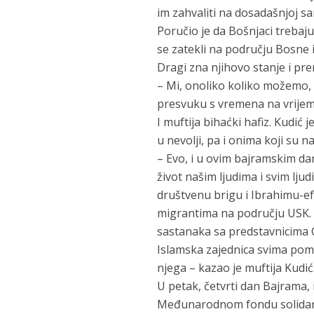
im zahvaliti na dosadašnjoj sa
Poručio je da Bošnjaci trebaj
se zatekli na području Bosne 
Dragi zna njihovo stanje i pre
– Mi, onoliko koliko možemo, 
presvuku s vremena na vrijem
I muftija bihaćki hafiz. Kudić
u nevolji, pa i onima koji su
– Evo, i u ovim bajramskim da
život našim ljudima i svim lj
društvenu brigu i Ibrahimu-ef
migrantima na području USK. 
sastanaka sa predstavnicima C
Islamska zajednica svima poma
njega – kazao je muftija Kudić
U petak, četvrti dan Bajrama, 
Međunarodnom fondu solidar