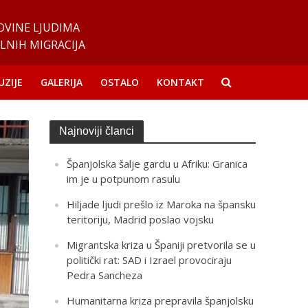
OVINE LJUDIMA
LNIH MIGRACIJA
UZIJE
GALERIJA
OSTALO
KONTAKT
Najnoviji članci
Španjolska šalje gardu u Afriku: Granica
im je u potpunom rasulu
Hiljade ljudi prešlo iz Maroka na špansku
teritoriju, Madrid poslao vojsku
Migrantska kriza u Španiji pretvorila se u
politički rat: SAD i Izrael provociraju
Pedra Sancheza
Humanitarna kriza prepravila španjolsku