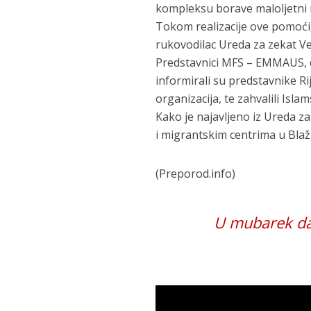
kompleksu borave maloljetni 
Tokom realizacije ove pomoći, 
rukovodilac Ureda za zekat Ve
Predstavnici MFS – EMMAUS, d
informirali su predstavnike R
organizacija, te zahvalili Isl
Kako je najavljeno iz Ureda 
i migrantskim centrima u Blaž
(Preporod.info)
U mubarek da