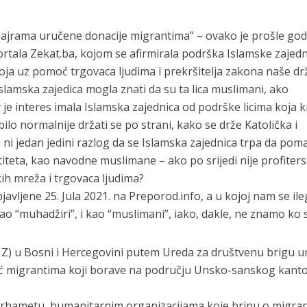
jrama uručene donacije migrantima” – ovako je prošle god
i portala Zekat.ba, kojom se afirmirala podrška Islamske zajed
koja uz pomoć trgovaca ljudima i prekršitelja zakona naše dr
slamska zajedica mogla znati da su ta lica muslimani, ako
v je interes imala Islamska zajednica od podrške licima koja 
ilo normalnije držati se po strani, kako se drže Katolička i
 ni jedan jedini razlog da se Islamska zajednica trpa da pom
ntiteta, kao navodne muslimane – ako po srijedi nije profiters
ih mreža i trgovaca ljudima?
avljene 25. Jula 2021. na Preporod.info, a u kojoj nam se ile
ao “muhadžiri”, i kao “muslimani”, iako, dakle, ne znamo ko 
 (IZ) u Bosni i Hercegovini putem Ureda za društvenu brigu u
 migrantima koji borave na području Unsko-sanskog kant
rhametu, humanitarnim organizacijama koje brinu o migran