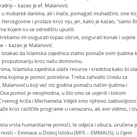
radnji – kazao je ef. Malanović.
u u mubarek danima, ali i inače, pomagati muhadžire, one koj
i Hercegovine i prolaze kroz nju, jer, kako je kazao, “samo 
ma kojem su se odredištu uputili.
trebamo im osigurati topao obrok, osigurati konak i uvjete
e – kazao je Malanović.
 je istakao da Islamska zajednica stalno pomaže svim ljudima k
 na proputovanju kroz našu domovinu.
nima, Islamska zajednica ulaže resurse i sredstva kako bi ol
udima kojima je pomoć potrebna. Treba zahvaliti Uredu za
. Malanoviću koji već niz godina pomažu našim ljudima i
Ova pomoć je neophodna, u što smo se uvjerili i tokom
rvenog križa i Merhameta. Vidjeli smo njihovo zadovoljstvo
že kroz različite programe u ramazanu, ali, evo vidimo, i iz
.
ista vrsta humanitarne pomoći, te odjeća i obuća, uručena je
nosti – Emmaus u Doboj Istoku (MFS – EMMAUS), u čijem