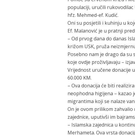
populaciji, uručili rukovodila
hfz. Mehmed-ef. Kudić.
Oni su posjetili i kuhinju u 
Ef. Malanović je u pratnji pre
– Od prvog dana do danas Isla
križom USK, pruža neizmjern
Posebno nam je drago da su se
koje ovdje proživljavaju – izja
Vrijednost uručene donacije u
60.000 KM.
– Ova donacija će biti realiz
neophodna higijena – kazao je 
migrantima koji se nalaze va
On je ovom prilikom zahvalio 
zajednice, uputivši im bajrams
– Islamska zajednica u konti
Merhameta. Ova vrsta donacije 