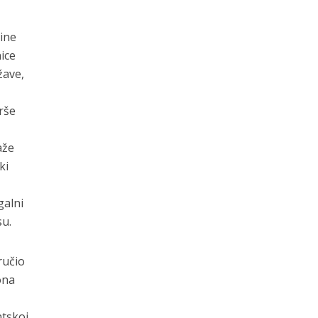
ine
nice
žave,
krše
aže
ki
galni
su.
ručio
ona
tskoj