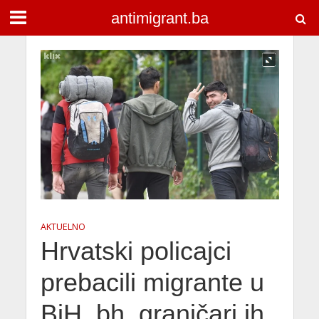
antimigrant.ba
AKTUELNO
Hrvatski policajci
prebacili migrante u
BiH, bh. graničari ih