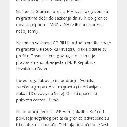
Službenici Granične policije BiH su u razgovoru sa
migrantima došli do saznanja da su ih do granice
dovezli pripadnici MUP-a RH te ih uputili prema
našoj zemlji.
Nakon tih saznanja GP BiH je odlučila vratiti sedam
migranata u Republiku Hrvatsku, dakle odakle su
prešli u Bosnu i Hercegovinu, a o svemu je
pravovremeno obaviješten MUP Republike
Hrvatske u Dvoru.
Pored toga jutros je na području Zvornika
zatečena grupa od 21 migranta (11 državljana
Iraka i 10 državljana Sirije). Oni su upućeni u
prihvatni centar Ušivak.
Na području Jedinice GP Hum (lokalitet Koš) od
pokušaja ilegalnog prelaska granice odvraćene su
tri osobe, na području Trebinja odvraćeno je šest