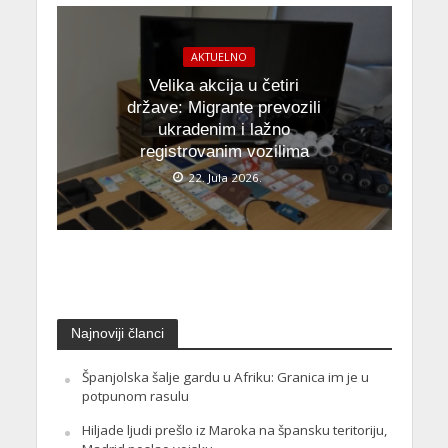
AKTUELNO
Velika akcija u četiri
države: Migrante prevozili
ukradenim i lažno
registrovanim vozilima
22. Jula 2026.
Najnoviji članci
Španjolska šalje gardu u Afriku: Granica im je u
potpunom rasulu
Hiljade ljudi prešlo iz Maroka na špansku teritoriju,