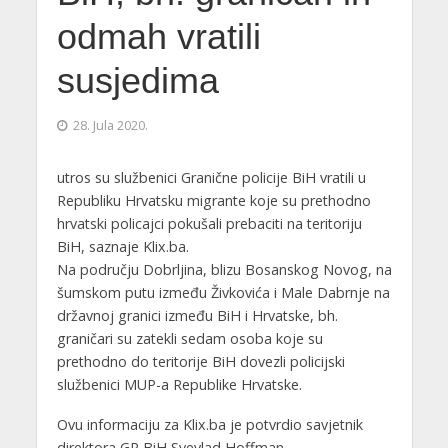
odmah vratili
susjedima
28. Jula 2020.
utros su službenici Granične policije BiH vratili u
Republiku Hrvatsku migrante koje su prethodno
hrvatski policajci pokušali prebaciti na teritoriju
BiH, saznaje Klix.ba.
Na području Dobrljina, blizu Bosanskog Novog, na
šumskom putu između Živkovića i Male Dabrnje na
državnoj granici između BiH i Hrvatske, bh.
graničari su zatekli sedam osoba koje su
prethodno do teritorije BiH dovezli policijski
službenici MUP-a Republike Hrvatske.
Ovu informaciju za Klix.ba je potvrdio savjetnik
direktora GP BiH Svevlad Hoffman.