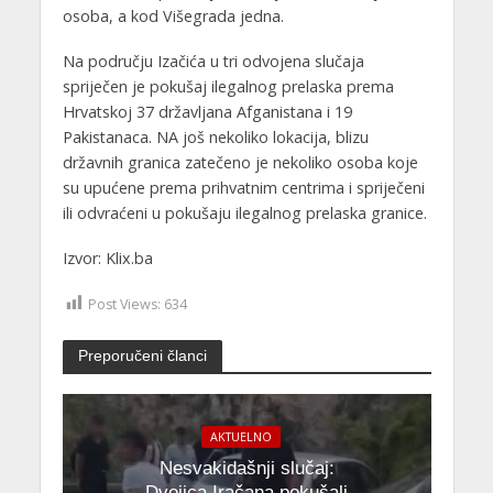
osoba, a kod Višegrada jedna.
Na području Izačića u tri odvojena slučaja
spriječen je pokušaj ilegalnog prelaska prema
Hrvatskoj 37 državljana Afganistana i 19
Pakistanaca. NA još nekoliko lokacija, blizu
državnih granica zatečeno je nekoliko osoba koje
su upućene prema prihvatnim centrima i spriječeni
ili odvraćeni u pokušaju ilegalnog prelaska granice.
Izvor: Klix.ba
Post Views:
634
Preporučeni članci
AKTUELNO
Nesvakidašnji slučaj:
Dvojica Iračana pokušali