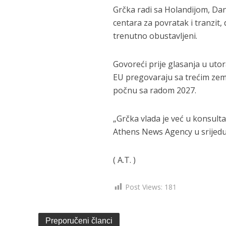
Grčka radi sa Holandijom, Da
centara za povratak i tranzit
trenutno obustavljeni.
Govoreći prije glasanja u utor
EU pregovaraju sa trećim zem
počnu sa radom 2027.
„Grčka vlada je već u konsulta
Athens News Agency u srijedu
( A.T. )
Post Views:
181
Preporučeni članci