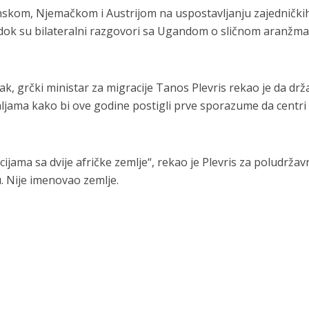
nskom, Njemačkom i Austrijom na uspostavljanju zajednički
, dok su bilateralni razgovori sa Ugandom o sličnom aranžm
ak, grčki ministar za migracije Tanos Plevris rekao je da drž
ljama kako bi ove godine postigli prve sporazume da centri
cijama sa dvije afričke zemlje“, rekao je Plevris za poludrža
. Nije imenovao zemlje.