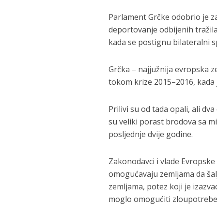
Parlament Grčke odobrio je 
deportovanje odbijenih tražila
kada se postignu bilateralni 
Grčka – najjužnija evropska zem
tokom krize 2015–2016, kada je 
Prilivi su od tada opali, ali dv
su veliki porast brodova sa m
posljednje dvije godine.
Zakonodavci i vlade Evropske 
omogućavaju zemljama da šalj
zemljama, potez koji je izazva
moglo omogućiti zloupotrebe