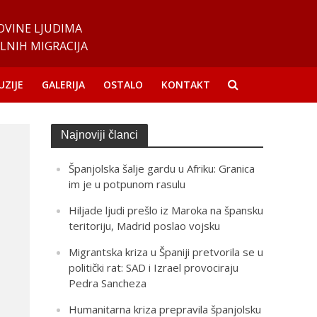
OVINE LJUDIMA
LNIH MIGRACIJA
UZIJE
GALERIJA
OSTALO
KONTAKT
Najnoviji članci
Španjolska šalje gardu u Afriku: Granica
im je u potpunom rasulu
Hiljade ljudi prešlo iz Maroka na špansku
teritoriju, Madrid poslao vojsku
Migrantska kriza u Španiji pretvorila se u
politički rat: SAD i Izrael provociraju
Pedra Sancheza
Humanitarna kriza prepravila španjolsku