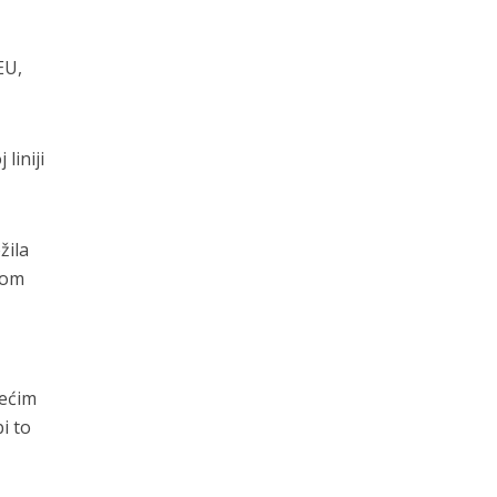
EU,
liniji
žila
kom
rećim
i to