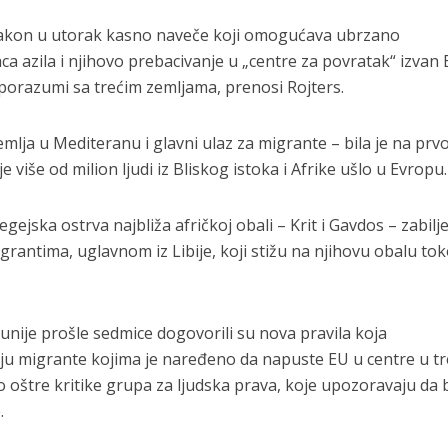
zakon u utorak kasno naveče koji omogućava ubrzano
ca azila i njihovo prebacivanje u „centre za povratak“ izvan 
sporazumi sa trećim zemljama, prenosi Rojters.
lja u Mediteranu i glavni ulaz za migrante – bila je na prvoj 
više od milion ljudi iz Bliskog istoka i Afrike ušlo u Evropu.
a egejska ostrva najbliža afričkoj obali – Krit i Gavdos – zabilje
igrantima, uglavnom iz Libije, koji stižu na njihovu obalu to
unije prošle sedmice dogovorili su nova pravila koja
u migrante kojima je naređeno da napuste EU u centre u t
o oštre kritike grupa za ljudska prava, koje upozoravaju da b
.