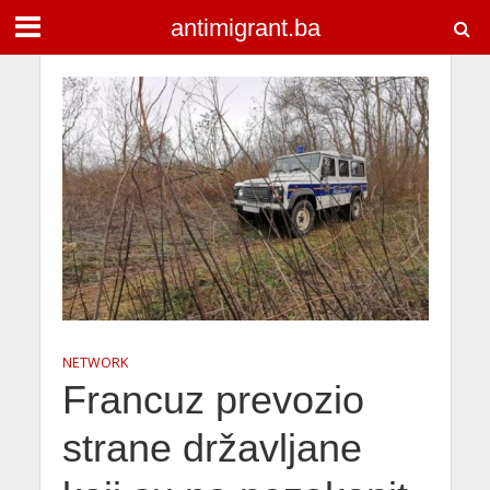
antimigrant.ba
NETWORK
Francuz prevozio
strane državljane