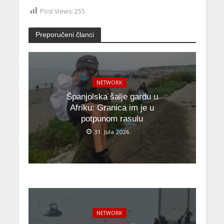
Post Views:
255
Preporučeni članci
NETWORK
Španjolska šalje gardu u
Afriku: Granica im je u
potpunom rasulu
31. Jula 2026.
NETWORK