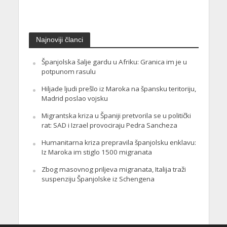
Najnoviji članci
Španjolska šalje gardu u Afriku: Granica im je u
potpunom rasulu
Hiljade ljudi prešlo iz Maroka na špansku teritoriju,
Madrid poslao vojsku
Migrantska kriza u Španiji pretvorila se u politički
rat: SAD i Izrael provociraju Pedra Sancheza
Humanitarna kriza prepravila španjolsku enklavu:
Iz Maroka im stiglo 1500 migranata
Zbog masovnog priljeva migranata, Italija traži
suspenziju Španjolske iz Schengena