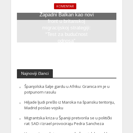
KOMENTAR
Zapadni Balkan kao novi
front u britanskoj
migracijskoj strategiji:
“Test za budućnost
odnosa”
23. Oktobra 2025.
Najnoviji članci
Španjolska šalje gardu u Afriku: Granica im je u
potpunom rasulu
Hiljade ljudi prešlo iz Maroka na špansku teritoriju,
Madrid poslao vojsku
Migrantska kriza u Španiji pretvorila se u politički
rat: SAD i Izrael provociraju Pedra Sancheza