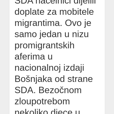
SDA načelnici dijelili
doplate za mobitele
migrantima. Ovo je
samo jedan u nizu
promigrantskih
aferima u
nacionalnoj izdaji
Bošnjaka od strane
SDA. Bezočnom
zloupotrebom
nekoliko djece u