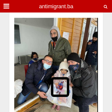
antimigrant.ba