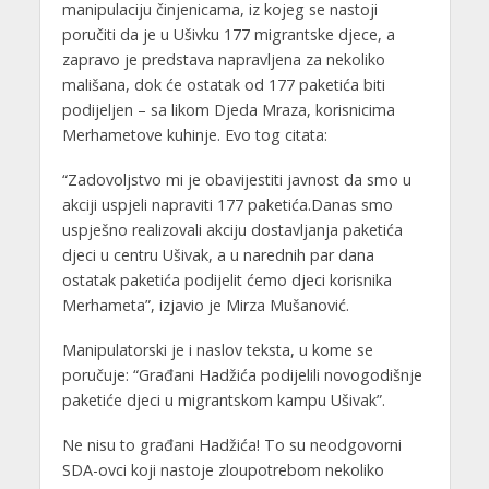
manipulaciju činjenicama, iz kojeg se nastoji
poručiti da je u Ušivku 177 migrantske djece, a
zapravo je predstava napravljena za nekoliko
mališana, dok će ostatak od 177 paketića biti
podijeljen – sa likom Djeda Mraza, korisnicima
Merhametove kuhinje. Evo tog citata:
“Zadovoljstvo mi je obavijestiti javnost da smo u
akciji uspjeli napraviti 177 paketića.Danas smo
uspješno realizovali akciju dostavljanja paketića
djeci u centru Ušivak, a u narednih par dana
ostatak paketića podijelit ćemo djeci korisnika
Merhameta”, izjavio je Mirza Mušanović.
Manipulatorski je i naslov teksta, u kome se
poručuje: “Građani Hadžića podijelili novogodišnje
paketiće djeci u migrantskom kampu Ušivak”.
Ne nisu to građani Hadžića! To su neodgovorni
SDA-ovci koji nastoje zloupotrebom nekoliko