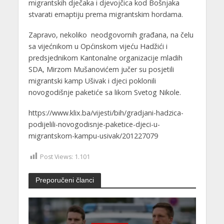
migrantskih dječaka i djevojčica kod Bošnjaka
stvarati emaptiju prema migrantskim hordama.
Zapravo, nekoliko neodgovornih građana, na čelu
sa vijećnikom u Općinskom vijeću Hadžići i
predsjednikom Kantonalne organizacije mladih
SDA, Mirzom Mušanovićem jučer su posjetili
migrantski kamp Ušivak i djeci poklonili
novogodišnje paketiće sa likom Svetog Nikole.
https://www.klix.ba/vijesti/bih/gradjani-hadzica-
podijelili-novogodisnje-paketice-djeci-u-
migrantskom-kampu-usivak/201227079
Post Views:
1.101
Preporučeni članci