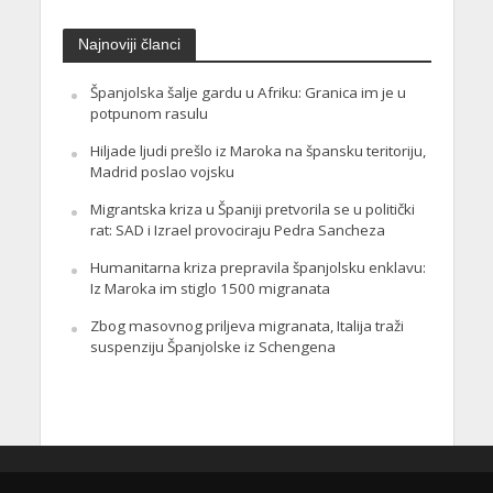
Najnoviji članci
Španjolska šalje gardu u Afriku: Granica im je u
potpunom rasulu
Hiljade ljudi prešlo iz Maroka na špansku teritoriju,
Madrid poslao vojsku
Migrantska kriza u Španiji pretvorila se u politički
rat: SAD i Izrael provociraju Pedra Sancheza
Humanitarna kriza prepravila španjolsku enklavu:
Iz Maroka im stiglo 1500 migranata
Zbog masovnog priljeva migranata, Italija traži
suspenziju Španjolske iz Schengena