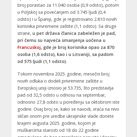
broj porastao za 11.040 osoba (0,9 odsto), potom
u Poljskoj sa povećanjem od 3.745 ljudi (0,4
odsto) i u Španiji, gde je registrovano 2.810 novih
korisnika privremene zaštite (1,1 odsto). Sa druge
strane,
u pet država članica zabeležen je pad,
pri čemu su najveća smanjenja uočena u
Francuskoj
, gde je broj korisnika opao za 870
osoba (1,6 odsto), kao i u Litvaniji, sa padom
od 575 ljudi (1,1 odsto).
Tokom novembra 2025. godine, mesečni broj
novih odluka o dodeli privremene zaštite u
Evropskoj uniji iznosio je 53.735, što predstavlja
pad od 32,5 odsto u odnosu na septembar,
odnosno 27,8 odsto u poređenju sa oktobrom iste
godine. Ovaj broj se, kako se navodi, vraća na nivo
sličan onom pre uredbe ukrajinske vlade donete
krajem avgusta 2025. godine, kojom je
muškarcima starosti od 18 do 22 godine