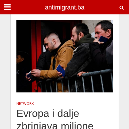
antimigrant.ba
NETWORK
Evropa i dalje
zbrinjava milione