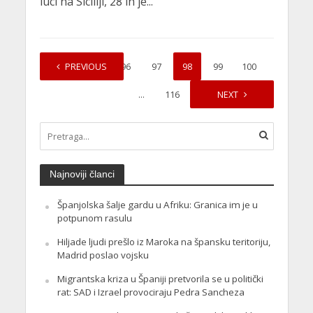
luci na Siciliji, 28 ih je...
1
PREVIOUS
…
96
97
98
99
100
…
116
NEXT
Najnoviji članci
Španjolska šalje gardu u Afriku: Granica im je u
potpunom rasulu
Hiljade ljudi prešlo iz Maroka na špansku teritoriju,
Madrid poslao vojsku
Migrantska kriza u Španiji pretvorila se u politički
rat: SAD i Izrael provociraju Pedra Sancheza