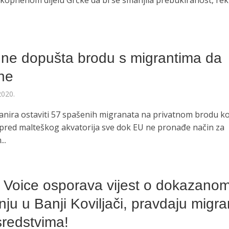
 kopnenom dijelu Grčke da bi se smanjila prebukiranost, rekl
 ne dopušta brodu s migrantima da
ane
2020.
nira ostaviti 57 spašenih migranata na privatnom brodu koj
spred malteškog akvatorija sve dok EU ne pronađe način za
..
l Voice osporava vijest o dokazano
nju u Banji Koviljači, pravdaju migra
sredstvima!