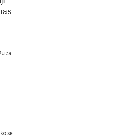
ji
 nas
žu za
ako se