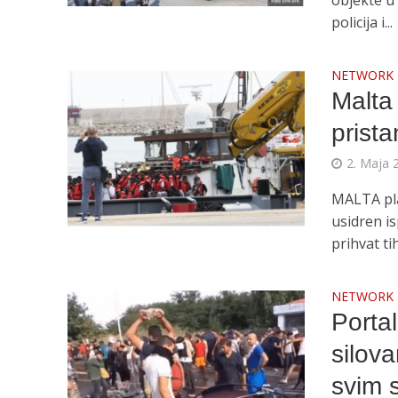
objekte u
policija i...
NETWORK
Malta
prist
2. Maja 
MALTA pla
usidren i
prihvat tih.
NETWORK
Porta
silova
svim 