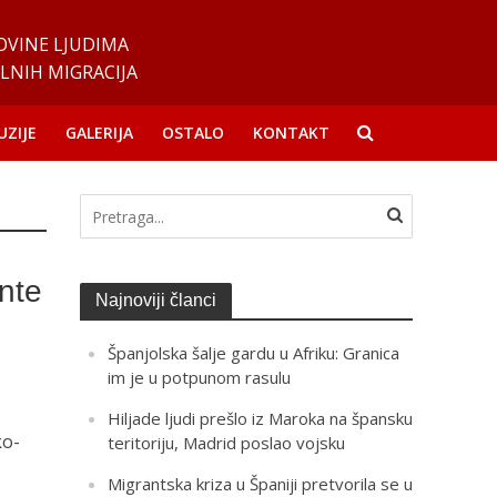
OVINE LJUDIMA
LNIH MIGRACIJA
UZIJE
GALERIJA
OSTALO
KONTAKT
nte
Najnoviji članci
Španjolska šalje gardu u Afriku: Granica
im je u potpunom rasulu
Hiljade ljudi prešlo iz Maroka na špansku
ko-
teritoriju, Madrid poslao vojsku
Migrantska kriza u Španiji pretvorila se u