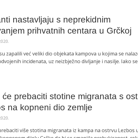
nti nastavljaju s neprekidnim
ivanjem prihvatnih centara u Grčkoj
2020.
su zapalili već veliki dio objekata kampova u kojima se nalaz
dvojenih incidenata, uz neizbježno divljanje i nasilje. Iako se
će prebaciti stotine migranata s os
s na kopneni dio zemlje
2020.
prebaciti više stotina migranata iz kampa na ostrvu Lezbos 