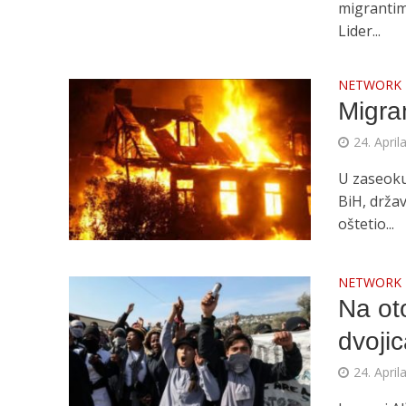
migrantim
Lider...
NETWORK
Migran
24. April
U zaseoku 
BiH, držav
oštetio...
NETWORK
Na ot
dvoji
24. April