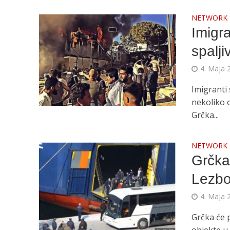
NETWORK
Imigra
spalj
4. Maja 
Imigranti 
nekoliko o
Grčka...
NETWORK
Grčka 
Lezbo
4. Maja 
Grčka će 