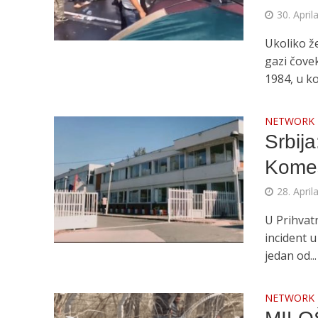
30. April
Ukoliko že
gazi čove
1984, u koj
NETWORK
Srbij
Komes
28. April
U Prihvat
incident 
jedan od...
NETWORK