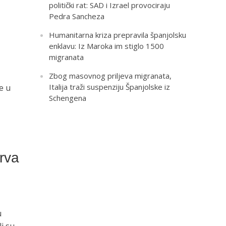
politički rat: SAD i Izrael provociraju
Pedra Sancheza
Humanitarna kriza prepravila španjolsku
enklavu: Iz Maroka im stiglo 1500
migranata
Zbog masovnog priljeva migranata,
Italija traži suspenziju Španjolske iz
e u
Schengena
trva
u