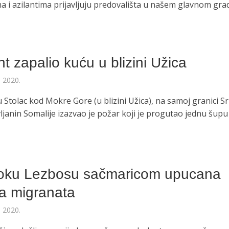
a i azilantima prijavljuju predovališta u našem glavnom gra
t zapalio kuću u blizini Užica
a 2020.
Stolac kod Mokre Gore (u blizini Užica), na samoj granici Srb
ljanin Somalije izazvao je požar koji je progutao jednu šupu 
oku Lezbosu sačmaricom upucana
ca migranata
a 2020.