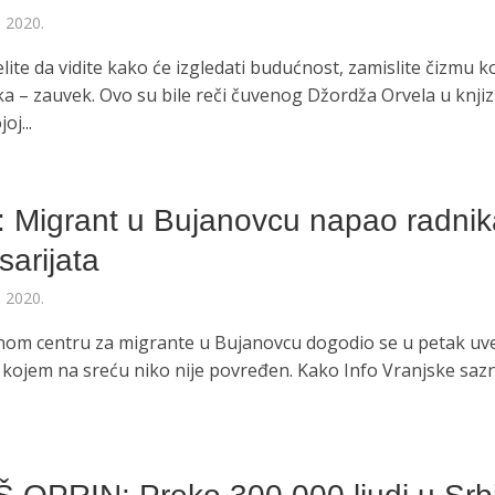
a 2020.
lite da vidite kako će izgledati budućnost, zamislite čizmu k
ka – zauvek. Ovo su bile reči čuvenog Džordža Orvela u knjiz
oj...
a: Migrant u Bujanovcu napao radni
arijata
a 2020.
nom centru za migrante u Bujanovcu dogodio se u petak uv
u kojem na sreću niko nije povređen. Kako Info Vranjske sazn