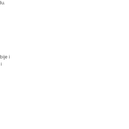
du.
ije i
i