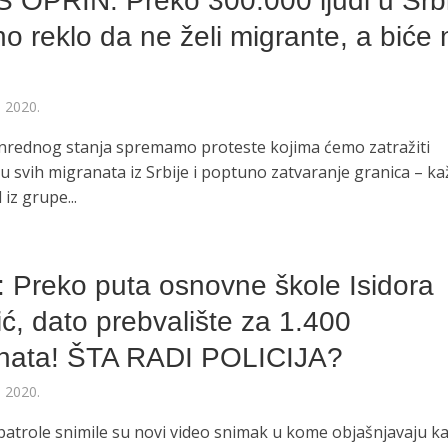
 OPRIN: Preko 300.000 ljudi u Srbi
no reklo da ne želi migrante, a biće
a 2020.
rednog stanja spremamo proteste kojima ćemo zatražiti
u svih migranata iz Srbije i poptuno zatvaranje granica – ka
 iz grupe...
a: Preko puta osnovne škole Isidora
ić, dato prebvalište za 1.400
nata! ŠTA RADI POLICIJA?
a 2020.
atrole snimile su novi video snimak u kome objašnjavaju k