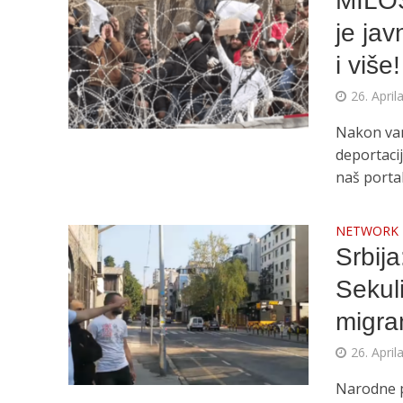
MILOŠ
je jav
i više!
26. April
Nakon van
deportacij
naš portal
NETWORK
Srbij
Sekul
migra
26. April
Narodne p