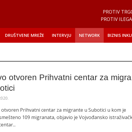
PROTIV TRG
PROTIV ILEGA
DRUŠTVENE MREŽE
INTERVJU
NETWORK
BIZNIS INKL
o otvoren Prihvatni centar za migra
otici
2020.
 otvoren Prihvatni centar za migrante u Subotici u kom je
smešteno 109 migranata, objavio je Vojvođansko istraživač
centar...