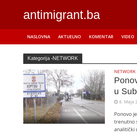
antimigrant.ba
NASLOVNA
AKTUELNO
KOMENTAR
VIDEO
Kategorija -NETWORK
NETWORK
Ponov
u Sub
6. Maja 
Ponovo je
trenutno 
analitički 