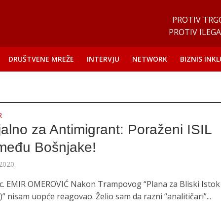
PROTIV TRG
PROTIV ILEGA
DRUŠTVENE MREŽE
INTERVJU
NETWORK
BIZNIS INKL
R
jalno za Antimigrant: Poraženi ISIL
 među Bošnjake!
 2020.
 sc. EMIR OMEROVIĆ Nakon Trampovog “Plana za Bliski Istok
)” nisam uopće reagovao. Želio sam da razni “analitičari”...