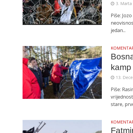
3. Marta
Piše: Joz
neovisnost
jedan...
KOMENTA
Bosna
kamp
13. Dece
Piše: Rasi
vrijednos
stare, prv
KOMENTA
Fatmi