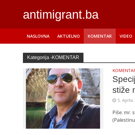
antimigrant.ba
NASLOVNA
AKTUELNO
KOMENTAR
VIDEO
Kategorija -KOMENTAR
KOMENTA
Speci
stiže
5. Aprila
Piše: mr.
(Palestinu