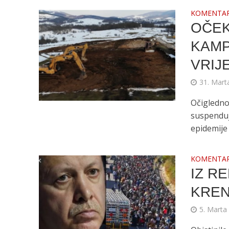
KOMENTA
OČEK
KAMP
VRIJ
31. Mart
Očigledno
suspenduj
epidemije 
KOMENTA
IZ R
KREN
5. Marta