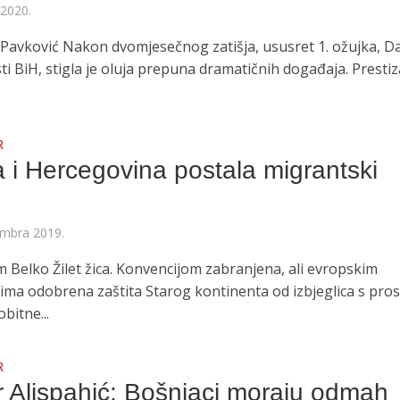
 2020.
o Pavković Nakon dvomjesečnog zatišja, ususret 1. ožujka, 
i BiH, stigla je oluja prepuna dramatičnih događaja. Prestiz
R
 i Hercegovina postala migrantski
mbra 2019.
m Belko Žilet žica. Konvencijom zabranjena, ali evropskim
tima odobrena zaštita Starog kontinenta od izbjeglica s pro
obitne...
R
r Alispahić: Bošnjaci moraju odmah