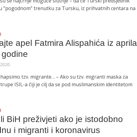
 su se najcrnje moguće slutnje – da će Turski predsjednik
u ”pogodnom” trenutku za Tursku, iz prihvatnih centara na
R
ajte apel Fatmira Alispahića iz april
 godine
 2020.
hapsimo tzv. migrante… – Ako su tzv. migranti maska za
rupe ISIL-a čiji je cilj da se pod muslimanskim identitetom
R
i BiH preživjeti ako je istodobno
nu i migranti i koronavirus