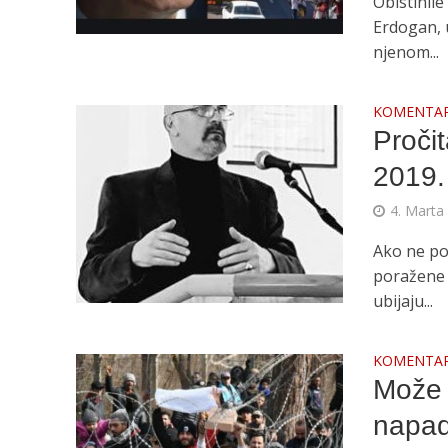
Obistinile
Erdogan, 
njenom...
KOMENTA
Pročit
2019.
4. Marta
Ako ne po
poražene t
ubijaju...
KOMENTA
Može l
napad