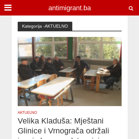
antimigrant.ba
Kategorija -AKTUELNO
AKTUELNO
Velika Kladuša: Mještani
Glinice i Vrnograča održali