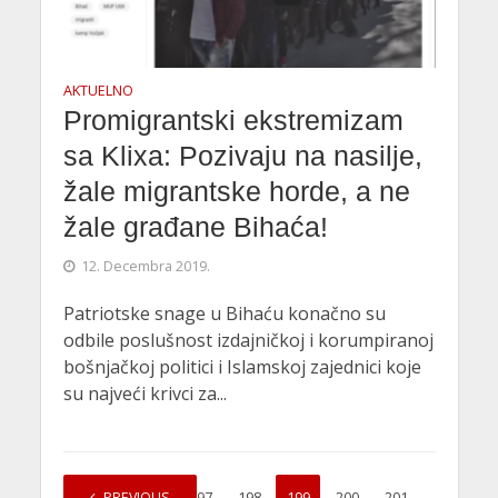
AKTUELNO
Promigrantski ekstremizam
sa Klixa: Pozivaju na nasilje,
žale migrantske horde, a ne
žale građane Bihaća!
12. Decembra 2019.
Patriotske snage u Bihaću konačno su
odbile poslušnost izdajničkoj i korumpiranoj
bošnjačkoj politici i Islamskoj zajednici koje
su najveći krivci za...
1
PREVIOUS
…
197
198
199
200
201