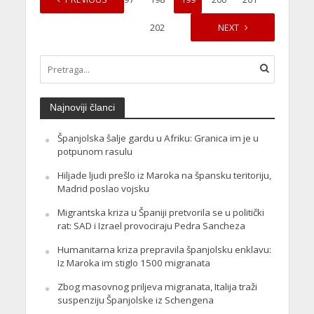
202
NEXT
Najnoviji članci
Španjolska šalje gardu u Afriku: Granica im je u
potpunom rasulu
Hiljade ljudi prešlo iz Maroka na špansku teritoriju,
Madrid poslao vojsku
Migrantska kriza u Španiji pretvorila se u politički
rat: SAD i Izrael provociraju Pedra Sancheza
Humanitarna kriza prepravila španjolsku enklavu:
Iz Maroka im stiglo 1500 migranata
Zbog masovnog priljeva migranata, Italija traži
suspenziju Španjolske iz Schengena