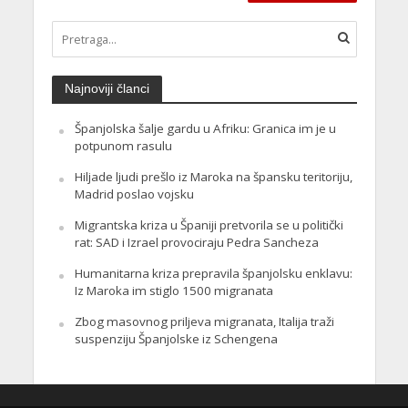
Najnoviji članci
Španjolska šalje gardu u Afriku: Granica im je u
potpunom rasulu
Hiljade ljudi prešlo iz Maroka na špansku teritoriju,
Madrid poslao vojsku
Migrantska kriza u Španiji pretvorila se u politički
rat: SAD i Izrael provociraju Pedra Sancheza
Humanitarna kriza prepravila španjolsku enklavu:
Iz Maroka im stiglo 1500 migranata
Zbog masovnog priljeva migranata, Italija traži
suspenziju Španjolske iz Schengena