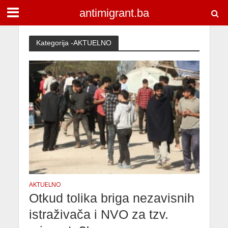
antimigrant.ba
Kategorija -AKTUELNO
AKTUELNO
Otkud tolika briga nezavisnih
istraživača i NVO za tzv.