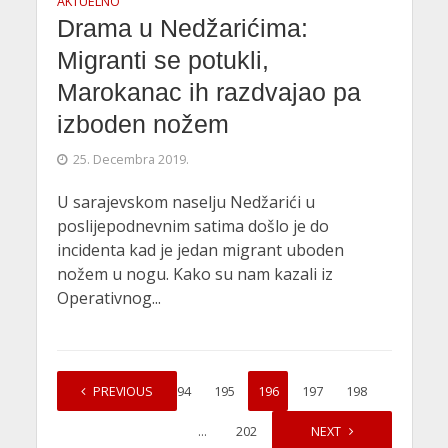
AKTUELNO
Drama u Nedžarićima:
Migranti se potukli,
Marokanac ih razdvajao pa
izboden nožem
25. Decembra 2019.
U sarajevskom naselju Nedžarići u
poslijepodnevnim satima došlo je do
incidenta kad je jedan migrant uboden
nožem u nogu. Kako su nam kazali iz
Operativnog...
1
PREVIOUS
…
194
195
196
197
198
…
202
NEXT