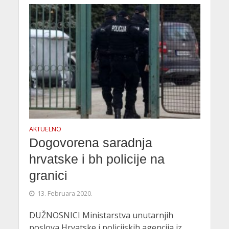
AKTUELNO
Dogovorena saradnja
hrvatske i bh policije na
granici
13. Februara 2020.
DUŽNOSNICI Ministarstva unutarnjih
poslova Hrvatske i policijskih agencija iz