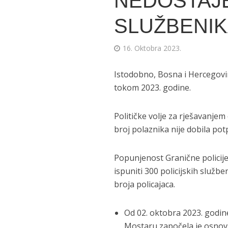
NEDOSTAJE
SLUŽBENI
16. Oktobra 2023.
Istodobno, Bosna i Hercegovin
tokom 2023. godine.
Političke volje za rješavanje
broj polaznika nije dobila po
Popunjenost Granične policij
ispuniti 300 policijskih služb
broja policajaca.
Od 02. oktobra 2023. godin
Mostaru započela je osnovn