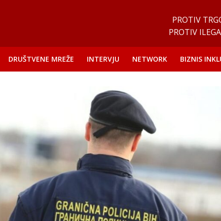
PROTIV TRG
PROTIV ILEGA
DRUŠTVENE MREŽE
INTERVJU
NETWORK
BIZNIS INKL