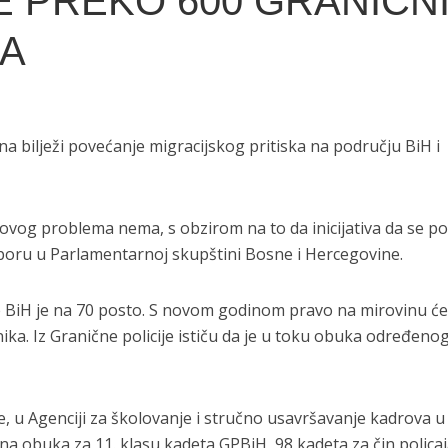
 PREKO 600 GRANIČN
KA
a bilježi povećanje migracijskog pritiska na području BiH i
m ovog problema nema, s obzirom na to da inicijativa da se p
tporu u Parlamentarnoj skupštini Bosne i Hercegovine.
e BiH je na 70 posto. S novom godinom pravo na mirovinu ć
enika. Iz Granične policije ističu da je u toku obuka određeno
e, u Agenciji za školovanje i stručno usavršavanje kadrova u
a obuka za 11. klasu kadeta GPBiH, 98 kadeta za čin policaj