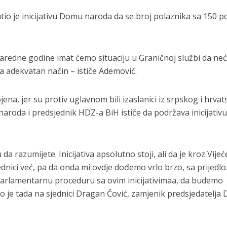
io je inicijativu Domu naroda da se broj polaznika sa 150 
naredne godine imat ćemo situaciju u Graničnoj službi da ne
a adekvatan način – ističe Ademović.
jena, jer su protiv uglavnom bili izaslanici iz srpskog i hrva
roda i predsjednik HDZ-a BiH ističe da podržava inicijativu,
 razumijete. Inicijativa apsolutno stoji, ali da je kroz Vijeć
ednici već, pa da onda mi ovdje dođemo vrlo brzo, sa prijedl
parlamentarnu proceduru sa ovim inicijativimaa, da budemo
o je tada na sjednici Dragan Čović, zamjenik predsjedatelja