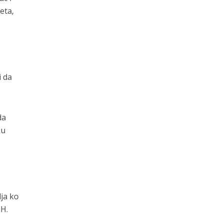
eta,
i da
da
ku
lja ko
iH.