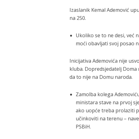
Izaslanik Kemal Ademović uput
na 250.
Ukoliko se to ne desi, već 
moći obavljati svoj posao n
Inicijativa Ademovića nije usvo
kluba. Dopredsjedatelj Doma na
da to nije na Domu naroda.
Zamolba kolega Ademoviću da
ministara stave na prvoj sj
ako uopće treba prolaziti 
učinkoviti na terenu – nave
PSBiH.