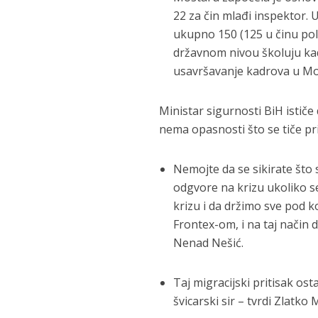
22 za čin mlađi inspektor. 
ukupno 150 (125 u činu polic
državnom nivou školuju kade
usavršavanje kadrova u Mo
Ministar sigurnosti BiH ističe
nema opasnosti što se tiče pr
Nemojte da se sikirate što
odgvore na krizu ukoliko s
krizu i da držimo sve pod
Frontex-om, i na taj način 
Nenad Nešić.
Тај migracijski pritisak ost
švicarski sir – tvrdi Zlatk