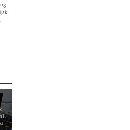
bog
jski
,
e:
m i
ma