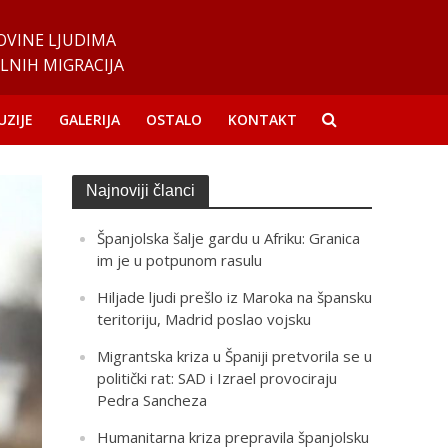
OVINE LJUDIMA
LNIH MIGRACIJA
UZIJE
GALERIJA
OSTALO
KONTAKT
Najnoviji članci
Španjolska šalje gardu u Afriku: Granica
im je u potpunom rasulu
Hiljade ljudi prešlo iz Maroka na špansku
teritoriju, Madrid poslao vojsku
Migrantska kriza u Španiji pretvorila se u
politički rat: SAD i Izrael provociraju
Pedra Sancheza
Humanitarna kriza prepravila španjolsku