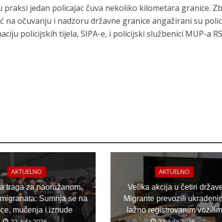
u praksi jedan policajac čuva nekoliko kilometara granice. Z
na očuvanju i nadzoru državne granice angažirani su polici
ciju policijskih tijela, SIPA-e, i policijski službenici MUP-a RS
AKTUELNO
AKTUELNO
ja traga za naoružanom
Velika akcija u četiri držav
migranata: Sumnja se na
Migrante prevozili ukradeni
ice, mučenja i iznude
lažno registrovanim vozili
22. Jula 2026.
22. Jula 2026.