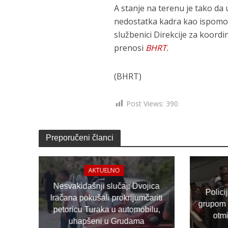
A stanje na terenu je tako da 
nedostatka kadra kao ispomoć 
službenici Direkcije za koordina
prenosi
BHRT
.
(BHRT)
Post Views:
390
Preporučeni članci
AKTUELNO
Nesvakidašnji slučaj: Dvojica
Polici
Iračana pokušali prokrijumčariti
grupom 
petoricu Turaka u automobilu,
otm
uhapšeni u Grudama