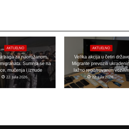
AKTUELNO
AKTUELNO
ja traga za naoružanom
Velika akcija u četiri držav
migranata: Sumnja se na
Migrante prevozili ukradeni
ice, mučenja i iznude
lažno registrovanim vozili
22. Jula 2026.
22. Jula 2026.