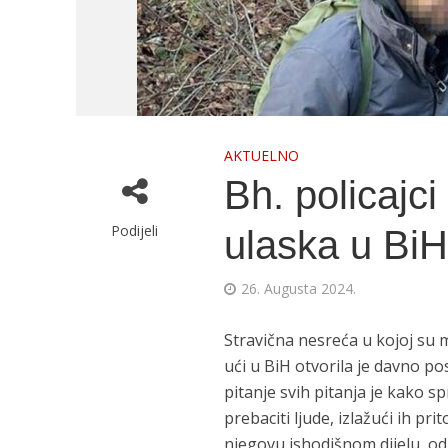
AKTUELNO
Bh. policajci
Podijeli
ulaska u Bi
26. Augusta 2024.
Stravična nesreća u kojoj su m
ući u BiH otvorila je davno po
pitanje svih pitanja je kako 
prebaciti ljude, izlažući ih pr
njegovu ishodišnom dijelu, 