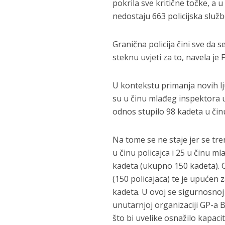
pokrila sve kritične točke, a u
nedostaju 663 policijska služb
Granična policija čini sve da s
steknu uvjeti za to, navela je
U kontekstu primanja novih lju
su u činu mlađeg inspektora u 
odnos stupilo 98 kadeta u činu
Na tome se ne staje jer se tr
u činu policajca i 25 u činu ml
kadeta (ukupno 150 kadeta). Os
(150 policajaca) te je upućen z
kadeta. U ovoj se sigurnosnoj 
unutarnjoj organizaciji GP-a B
što bi uvelike osnažilo kapaci