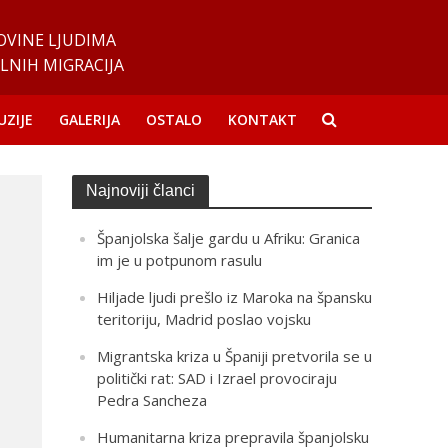
OVINE LJUDIMA
LNIH MIGRACIJA
UZIJE
GALERIJA
OSTALO
KONTAKT
Najnoviji članci
Španjolska šalje gardu u Afriku: Granica
im je u potpunom rasulu
Hiljade ljudi prešlo iz Maroka na špansku
teritoriju, Madrid poslao vojsku
Migrantska kriza u Španiji pretvorila se u
politički rat: SAD i Izrael provociraju
Pedra Sancheza
Humanitarna kriza prepravila španjolsku