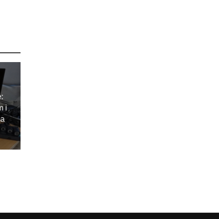
e:
m i
ma