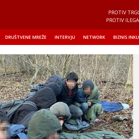
PROTIV TRG
PROTIV ILEGA
DRUŠTVENE MREŽE
INTERVJU
NETWORK
BIZNIS INKL