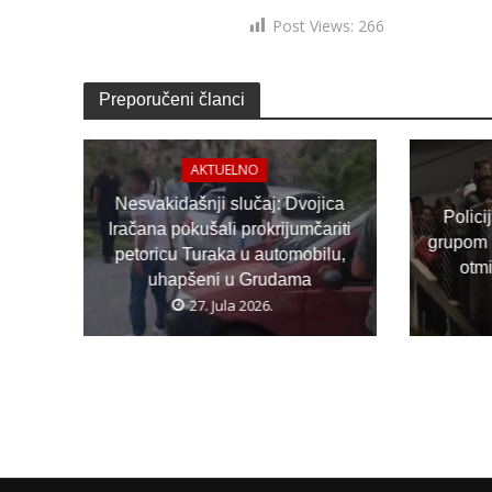
Post Views:
266
Preporučeni članci
AKTUELNO
Nesvakidašnji slučaj: Dvojica
Polici
Iračana pokušali prokrijumčariti
grupom 
petoricu Turaka u automobilu,
otm
uhapšeni u Grudama
27. Jula 2026.