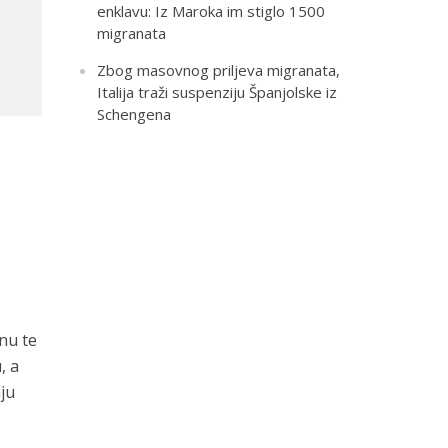
enklavu: Iz Maroka im stiglo 1500
migranata
Zbog masovnog priljeva migranata,
Italija traži suspenziju Španjolske iz
Schengena
inu te
, a
aju