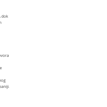
A dok
m
govora
ve
dnog
aniji.