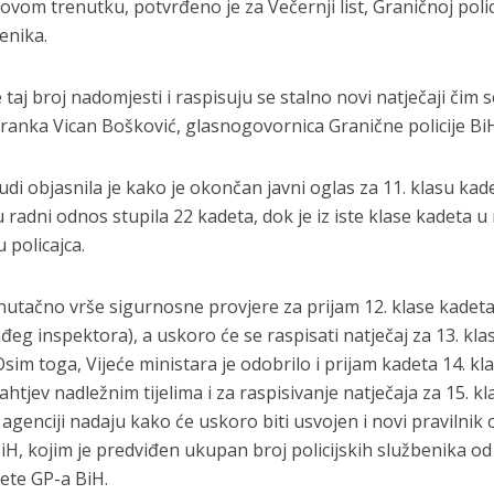
 ovom trenutku, potvrđeno je za Večernji list, Graničnoj polici
enika.
e taj broj nadomjesti i raspisuju se stalno novi natječaji čim 
 Franka Vican Bošković, glasnogovornica Granične policije Bi
di objasnila je kako je okončan javni oglas za 11. klasu kad
radni odnos stupila 22 kadeta, dok je iz iste klase kadeta u
 policajca.
enutačno vrše sigurnosne provjere za prijam 12. klase kadeta
ađeg inspektora), a uskoro će se raspisati natječaj za 13. kla
im toga, Vijeće ministara je odobrilo i prijam kadeta 14. kl
ahtjev nadležnim tijelima i za raspisivanje natječaja za 15. kl
agenciji nadaju kako će uskoro biti usvojen i novi pravilnik 
iH, kojim je predviđen ukupan broj policijskih službenika od
tete GP-a BiH.