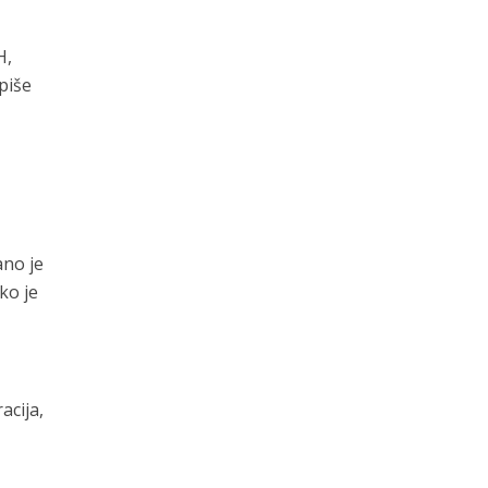
H,
piše
ano je
ko je
acija,
i