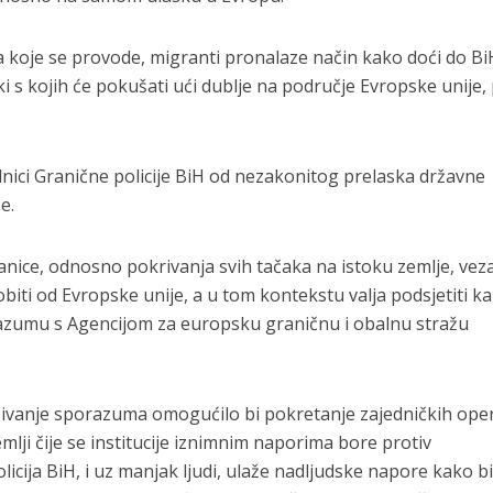
jera koje se provode, migranti pronalaze način kako doći do Bi
i s kojih će pokušati ući dublje na područje Evropske unije, 
nici Granične policije BiH od nezakonitog prelaska državne
e.
anice, odnosno pokrivanja svih tačaka na istoku zemlje, vez
biti od Evropske unije, a u tom kontekstu valja podsjetiti ka
azumu s Agencijom za europsku graničnu i obalnu stražu
ivanje sporazuma omogućilo bi pokretanje zajedničkih oper
mlji čije se institucije iznimnim naporima bore protiv
icija BiH, i uz manjak ljudi, ulaže nadljudske napore kako b