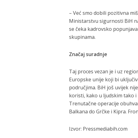
– Već smo dobili pozitivna mišl
Ministarstvu sigurnosti BiH n
se čeka kadrovsko popunjavan
skupinama.
Značaj suradnje
Taj proces vezan je i uz regio
Europske unije koji bi uključ
područjima. BiH još uvijek nij
koristi, kako u ljudskim tako 
Trenutačne operacije obuhvać
Balkana do Grčke i Kipra. Fronte
Izvor: Pressmediabih.com