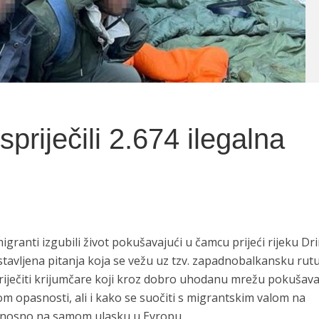
 spriječili 2.674 ilegalna
H
igranti izgubili život pokušavajući u čamcu prijeći rijeku Dr
stavljena pitanja koja se vežu uz tzv. zapadnobalkansku rutu
spriječiti krijumčare koji kroz dobro uhodanu mrežu pokušav
itom opasnosti, ali i kako se suočiti s migrantskim valom na
odnosno na samom ulasku u Evropu.