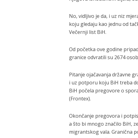
No, vidljivo je da, i uz niz m
koju gledaju kao jednu od tačk
Večernji list BiH.
Od početka ove godine pripad
granice odvratili su 2674 osob
Pitanje ojačavanja državne gr
i uz potporu koju BiH treba do
BiH počela pregovore o spor
(Frontex).
Okončanje pregovora i potpis
a što bi mnogo značilo BiH, ze
migrantskog vala. Granična pol