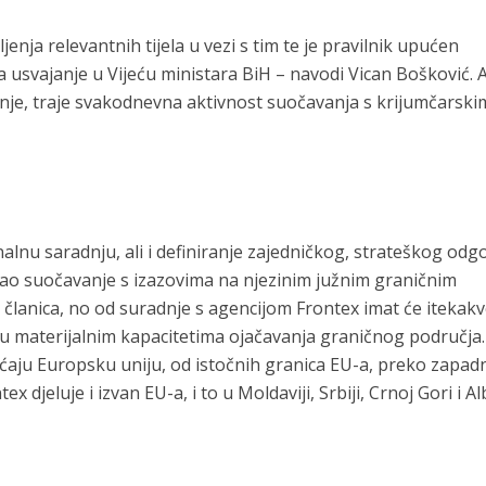
jenja relevantnih tijela u vezi s tim te je pravilnik upućen
a usvajanje u Vijeću ministara BiH – navodi Vican Bošković. 
je, traje svakodnevna aktivnost suočavanja s krijumčarski
nalnu saradnju, ali i definiranje zajedničkog, strateškog od
ivao suočavanje s izazovima na njezinim južnim graničnim
e članica, no od suradnje s agencijom Frontex imat će itekak
i u materijalnim kapacitetima ojačavanja graničnog područja.
aju Europsku uniju, od istočnih granica EU-a, preko zapa
x djeluje i izvan EU-a, i to u Moldaviji, Srbiji, Crnoj Gori i Alb